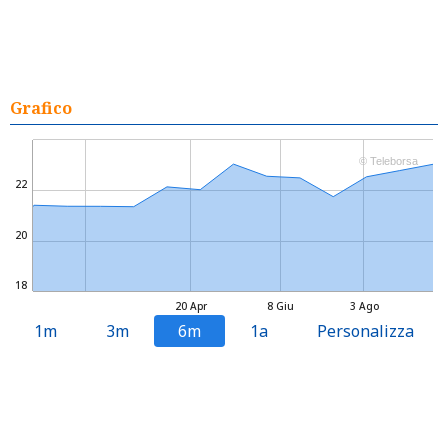
Grafico
© Teleborsa
22
20
18
20 Apr
8 Giu
3 Ago
1m
3m
6m
1a
Personalizza