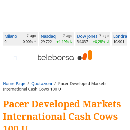
Milano
7-ago
Nasdaq
7-ago
Dow Jones
7-ago
Londra
0
0,00%
29.722
+1,19%
54.037
+0,28%
10.901
Home Page
/
Quotazioni
/ Pacer Developed Markets
International Cash Cows 100 U
Pacer Developed Markets
International Cash Cows
100 U