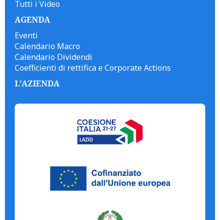
Tutti i Video
AGENDA
Eventi
Calendario Macro
Calendario Dividendi
Coefficienti di rettifica e Corporate Actions
L'AZIENDA