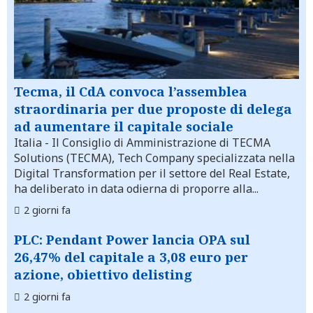
Tecma, il CdA convoca l’assemblea
straordinaria per due proposte di delega
ad aumentare il capitale sociale
Italia
- Il Consiglio di Amministrazione di TECMA
Solutions (TECMA), Tech Company specializzata nella
Digital Transformation per il settore del Real Estate,
ha deliberato in data odierna di proporre alla...
2 giorni fa
PLC: Pendant Power lancia OPA sul
26,47% del capitale a 3,08 euro per
azione, obiettivo delisting
2 giorni fa