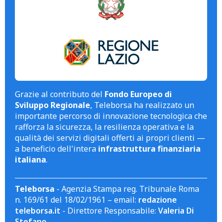
Grazie al contributo del
Fondo Europeo di
Sviluppo Regionale
, Teleborsa ha realizzato un
importante percorso di innovazione tecnologica che
rafforza la sicurezza, la resilienza operativa e la
qualità dei servizi digitali offerti ai propri clienti —
a beneficio dell'intera
infrastruttura finanziaria
italiana
.
Teleborsa
- Agenzia Stampa reg. Tribunale Roma
n. 169/61 del 18/02/1961 – email:
redazione
teleborsa.it
- Direttore Responsabile:
Valeria Di
Stefano