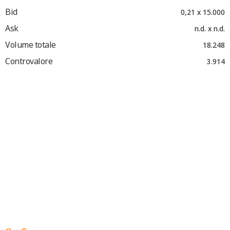
Bid
0,21 x 15.000
Ask
n.d. x n.d.
Volume totale
18.248
Controvalore
3.914