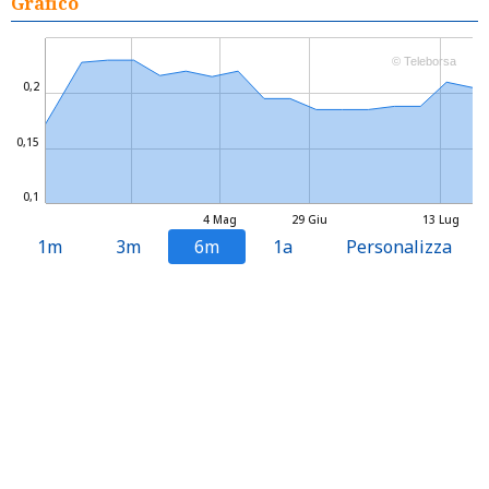
Grafico
© Teleborsa
0,2
0,15
0,1
4 Mag
29 Giu
13 Lug
1m
3m
6m
1a
Personalizza