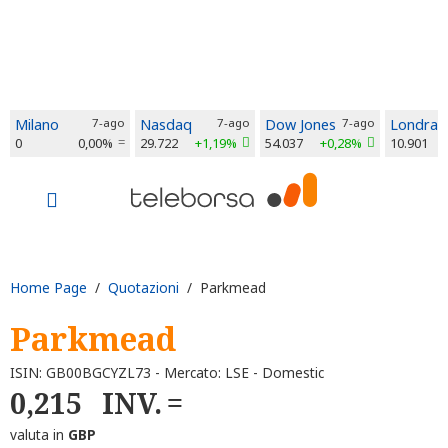
Milano
7-ago
Nasdaq
7-ago
Dow Jones
7-ago
Londra
0
0,00%
29.722
+1,19%
54.037
+0,28%
10.901
Home Page
/
Quotazioni
/ Parkmead
Parkmead
ISIN: GB00BGCYZL73 - Mercato: LSE - Domestic
0,215
INV.
valuta in
GBP