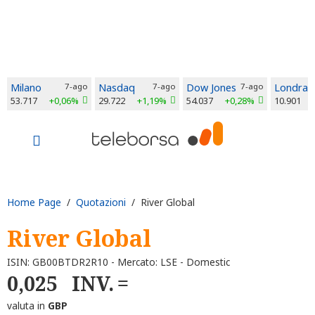
Milano
7-ago
Nasdaq
7-ago
Dow Jones
7-ago
Londra
53.717
+0,06%
29.722
+1,19%
54.037
+0,28%
10.901
Home Page
/
Quotazioni
/ River Global
River Global
ISIN: GB00BTDR2R10 - Mercato: LSE - Domestic
0,025
INV.
valuta in
GBP