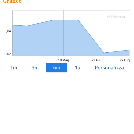
Grafico
© Teleborsa
0,04
0,02
18 Mag
29 Giu
27 Lug
1m
3m
6m
1a
Personalizza