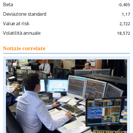
Beta
-0,405
Deviazione standard
1,17
Value at risk
2,722
Volatilità annuale
18,572
Notizie correlate