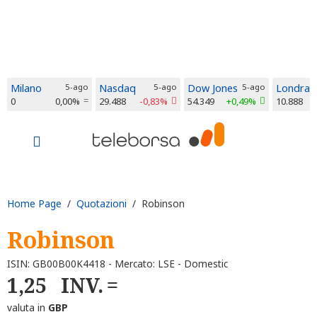
Milano
5-ago
Nasdaq
5-ago
Dow Jones
5-ago
Londra
0
0,00%
29.488
-0,83%
54.349
+0,49%
10.888
Home Page
/
Quotazioni
/ Robinson
Robinson
ISIN: GB00B00K4418 - Mercato: LSE - Domestic
1,25
INV.
valuta in
GBP