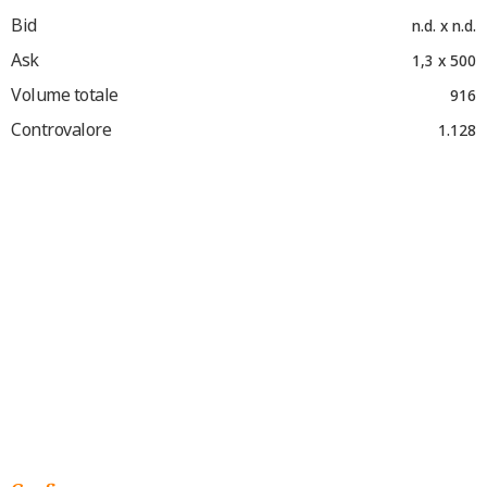
Bid
n.d. x n.d.
Ask
1,3 x 500
Volume totale
916
Controvalore
1.128