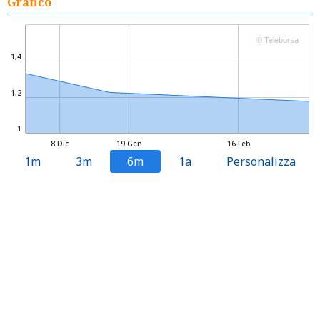
Grafico
© Teleborsa
1,4
1,2
1
8 Dic
19 Gen
16 Feb
1m
3m
6m
1a
Personalizza