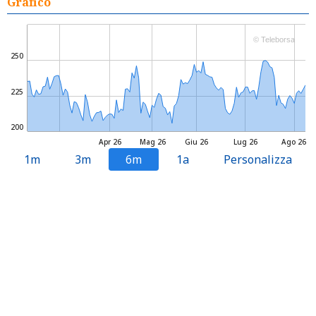
Grafico
© Teleborsa
250
225
200
Apr 26
Mag 26
Giu 26
Lug 26
Ago 26
1m
3m
6m
1a
Personalizza