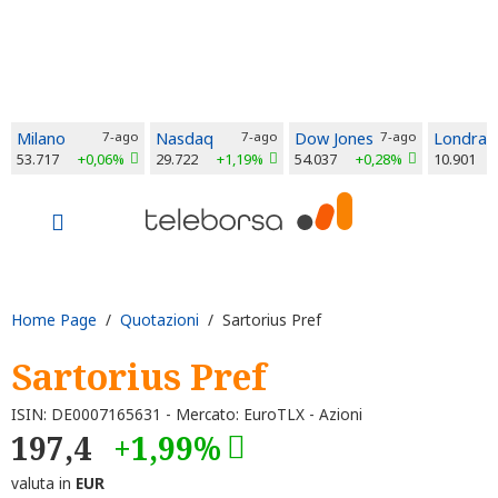
Milano
7-ago
Nasdaq
7-ago
Dow Jones
7-ago
Londra
53.717
+0,06%
29.722
+1,19%
54.037
+0,28%
10.901
Home Page
/
Quotazioni
/ Sartorius Pref
Sartorius Pref
ISIN: DE0007165631 - Mercato: EuroTLX - Azioni
197,4
+1,99%
valuta in
EUR