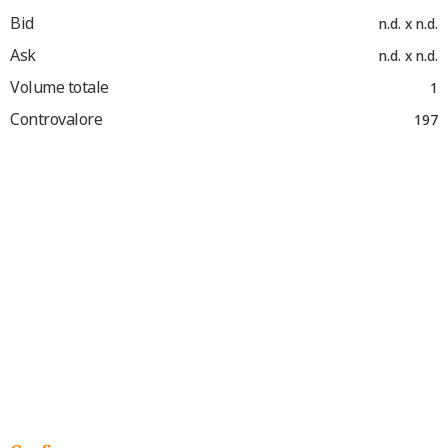
Bid
n.d. x n.d.
Ask
n.d. x n.d.
Volume totale
1
Controvalore
197