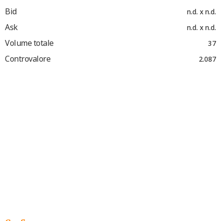
Bid
n.d. x n.d.
Ask
n.d. x n.d.
Volume totale
37
Controvalore
2.087