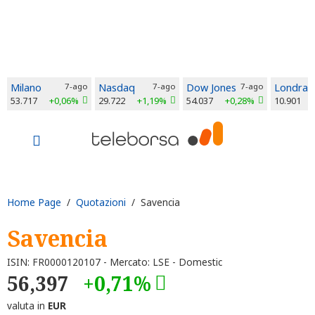
Milano
7-ago
Nasdaq
7-ago
Dow Jones
7-ago
Londra
53.717
+0,06%
29.722
+1,19%
54.037
+0,28%
10.901
Home Page
/
Quotazioni
/ Savencia
Savencia
ISIN: FR0000120107 - Mercato: LSE - Domestic
56,397
+0,71%
valuta in
EUR