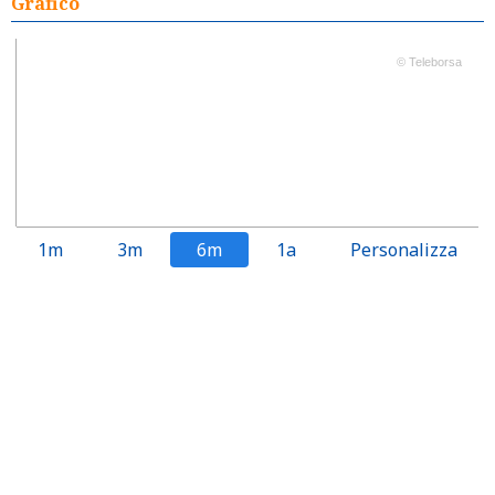
Grafico
© Teleborsa
1m
3m
6m
1a
Personalizza