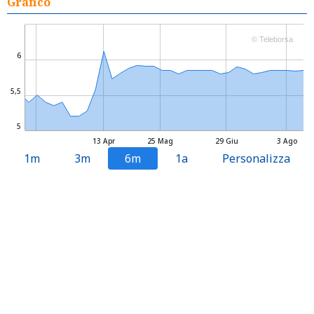
Grafico
© Teleborsa
6
5,5
5
13 Apr
25 Mag
29 Giu
3 Ago
1m
3m
6m
1a
Personalizza