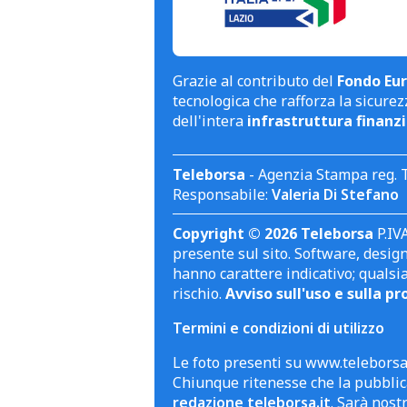
Grazie al contributo del
Fondo Eur
tecnologica che rafforza la sicurezz
dell'intera
infrastruttura finanzi
Teleborsa
- Agenzia Stampa reg. 
Responsabile:
Valeria Di Stefano
Copyright © 2026 Teleborsa
P.IVA
presente sul sito. Software, design 
hanno carattere indicativo; qualsi
rischio.
Avviso sull'uso e sulla pr
Termini e condizioni di utilizzo
Le foto presenti su www.teleborsa.
Chiunque ritenesse che la pubblica
redazione teleborsa.it
. Sarà nost