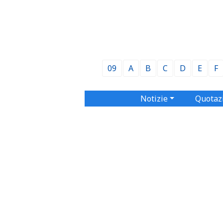
09
A
B
C
D
E
F
Notizie
Quotaz