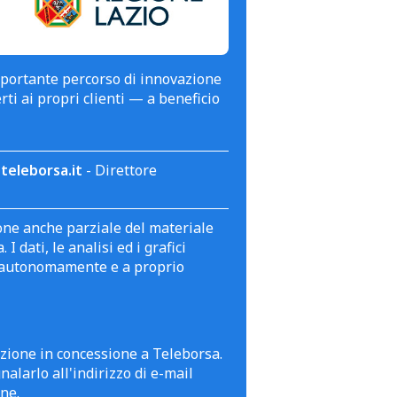
mportante percorso di innovazione
erti ai propri clienti — a beneficio
teleborsa.it
- Direttore
zione anche parziale del materiale
 dati, le analisi ed i grafici
te autonomamente e a proprio
azione in concessione a Teleborsa.
alarlo all'indirizzo di e-mail
ne.