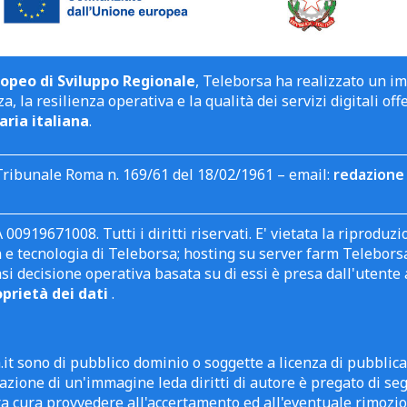
opeo di Sviluppo Regionale
, Teleborsa ha realizzato un i
a, la resilienza operativa e la qualità dei servizi digitali off
aria italiana
.
Tribunale Roma n. 169/61 del 18/02/1961 – email:
redazione 
 00919671008. Tutti i diritti riservati. E' vietata la riprodu
e tecnologia di Teleborsa; hosting su server farm Teleborsa. I
asi decisione operativa basata su di essi è presa dall'uten
oprietà dei dati
.
it sono di pubblico dominio o soggette a licenza di pubblic
zione di un'immagine leda diritti di autore è pregato di segn
ra cura provvedere all'accertamento ed all'eventuale rimozio