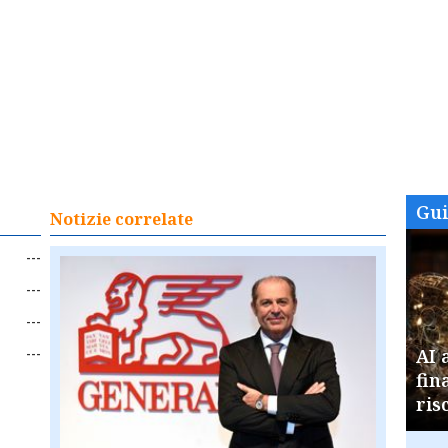
Gu
Notizie correlate
---
---
---
---
AI 
fin
ris