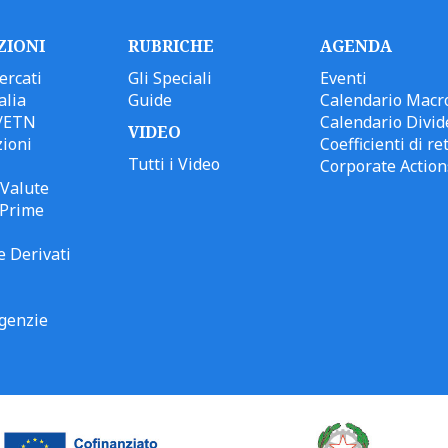
ZIONI
RUBRICHE
AGENDA
ercati
Gli Speciali
Eventi
alia
Guide
Calendario Macr
/ETN
Calendario Divid
VIDEO
ioni
Coefficienti di ret
Tutti i Video
Corporate Action
Valute
 Prime
e Derivati
genzie