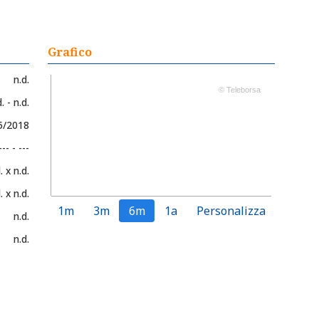
Grafico
n.d.
© Teleborsa
. - n.d.
05/2018
--- - ---
. x n.d.
. x n.d.
1m
3m
6m
1a
Personalizza
n.d.
n.d.