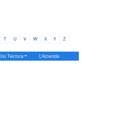
T
U
V
W
X
Y
Z
isi Tecnica
L'Azienda