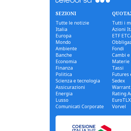
SEZIONI
QUOTA
Tutte le notizie
Tutti i m
Italia
Azioni It
Europa
ETF ETC
Mondo
Obbligaz
Ambiente
Fondi
Banche
Cambi e 
Economia
Materie
Finanza
Tassi
Politica
Futures 
Scienza e tecnologia
Sedex
Assicurazioni
Warrant
Energia
Rating A
Lusso
EuroTLX
Comunicati Corporate
Vorvel