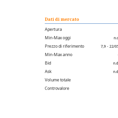
Dati di mercato
Apertura
Min-Max oggi
n.d
Prezzo di riferimento
7,9 - 22/
Min-Max anno
Bid
n.d
Ask
n.d
Volume totale
Controvalore