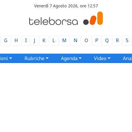
Venerdì 7 Agosto 2026, ore 12.57
G
H
I
J
K
L
M
N
O
P
Q
R
S
ioni
Rubriche
Agenda
Video
Anal