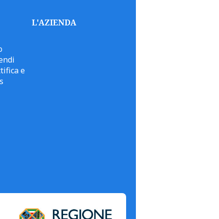
L'AZIENDA
o
endi
tifica e
s