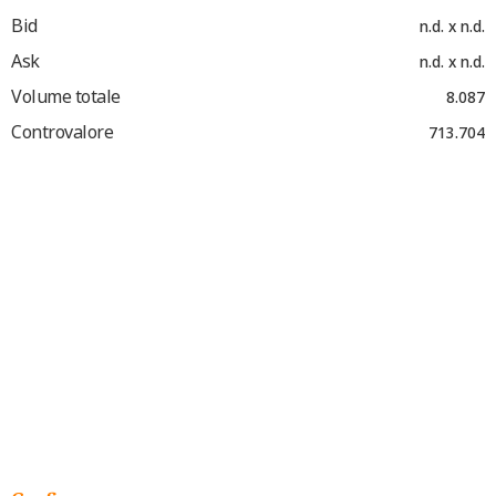
Bid
n.d. x n.d.
Ask
n.d. x n.d.
Volume totale
8.087
Controvalore
713.704