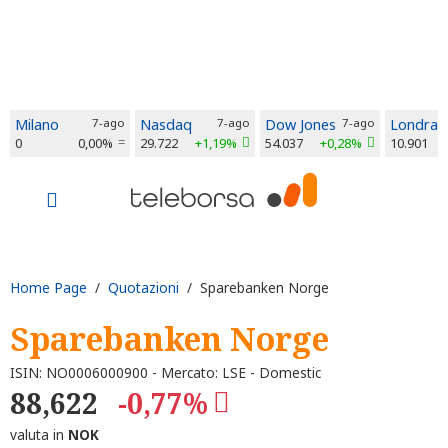
Milano
7-ago
Nasdaq
7-ago
Dow Jones
7-ago
Londra
0
0,00%
29.722
+1,19%
54.037
+0,28%
10.901
Home Page
/
Quotazioni
/ Sparebanken Norge
Sparebanken Norge
ISIN: NO0006000900 - Mercato: LSE - Domestic
88,622
-0,77%
valuta in
NOK