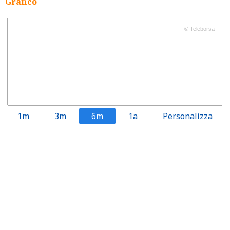
Grafico
© Teleborsa
1m
3m
6m
1a
Personalizza