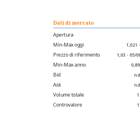
Dati di mercato
Apertura
Min-Max oggi
1,021 
Prezzo di riferimento
1,03 - 05/
Min-Max anno
0,89
Bid
n.d
Ask
n.d
Volume totale
1
Controvalore
1