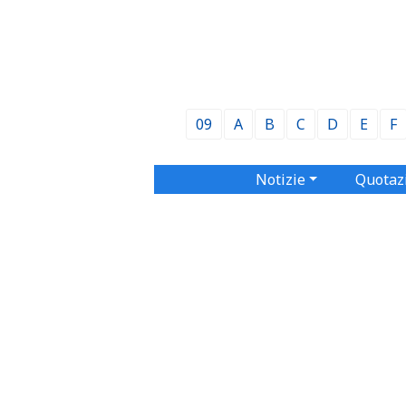
09
A
B
C
D
E
F
Notizie
Quotaz