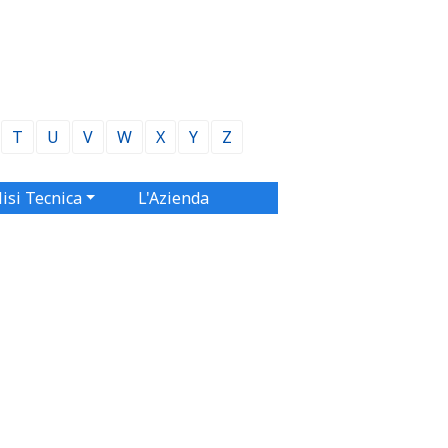
T
U
V
W
X
Y
Z
isi Tecnica
L'Azienda