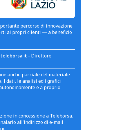
mportante percorso di innovazione
erti ai propri clienti — a beneficio
teleborsa.it
- Direttore
zione anche parziale del materiale
 dati, le analisi ed i grafici
te autonomamente e a proprio
azione in concessione a Teleborsa.
alarlo all'indirizzo di e-mail
ne.