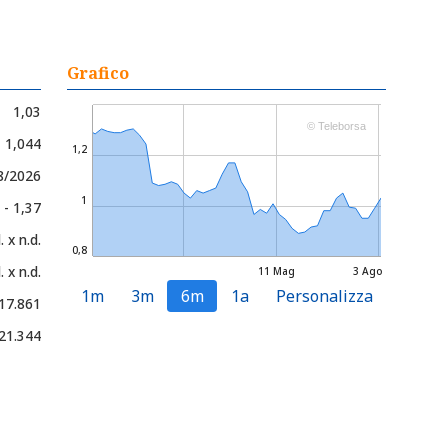
Grafico
1,03
© Teleborsa
- 1,044
1,2
08/2026
1
 - 1,37
. x n.d.
0,8
. x n.d.
11 Mag
3 Ago
1m
3m
6m
1a
Personalizza
17.861
21.344