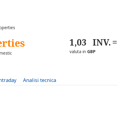
operties
erties
1,03
INV.
valuta in
GBP
mestic
intraday
Analisi tecnica