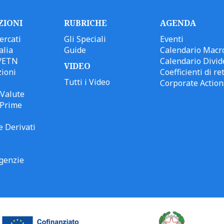
ZIONI
RUBRICHE
AGENDA
ercati
Gli Speciali
Eventi
alia
Guide
Calendario Macr
/ETN
Calendario Divid
VIDEO
ioni
Coefficienti di ret
Tutti i Video
Corporate Action
Valute
 Prime
e Derivati
genzie