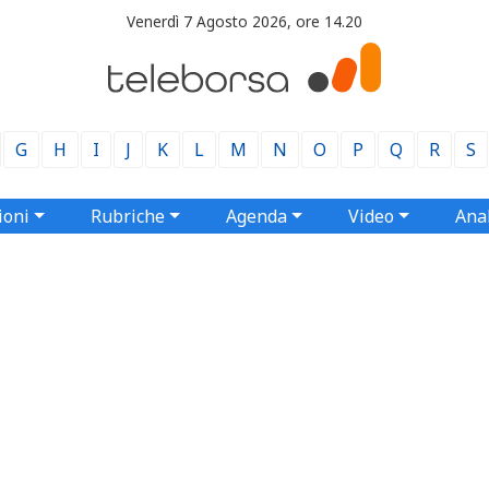
Venerdì 7 Agosto 2026, ore 14.20
G
H
I
J
K
L
M
N
O
P
Q
R
S
ioni
Rubriche
Agenda
Video
Anal