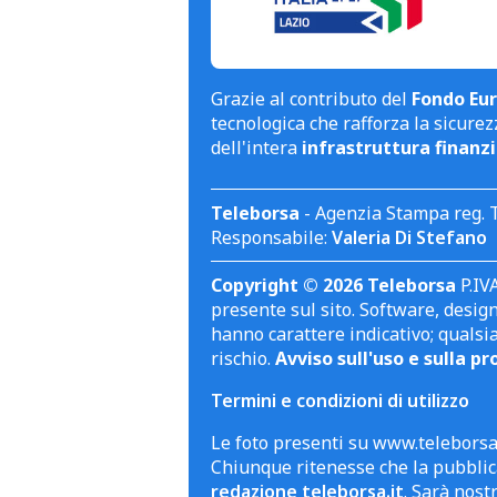
Grazie al contributo del
Fondo Eur
tecnologica che rafforza la sicurezz
dell'intera
infrastruttura finanzi
Teleborsa
- Agenzia Stampa reg. 
Responsabile:
Valeria Di Stefano
Copyright © 2026 Teleborsa
P.IVA
presente sul sito. Software, design 
hanno carattere indicativo; qualsi
rischio.
Avviso sull'uso e sulla pr
Termini e condizioni di utilizzo
Le foto presenti su www.teleborsa.
Chiunque ritenesse che la pubblica
redazione teleborsa.it
. Sarà nost