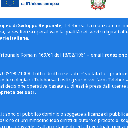
opeo di Sviluppo Regionale
, Teleborsa ha realizzato un i
a, la resilienza operativa e la qualità dei servizi digitali off
aria italiana
.
Tribunale Roma n. 169/61 del 18/02/1961 – email:
redazione 
 00919671008. Tutti i diritti riservati. E' vietata la riprodu
e tecnologia di Teleborsa; hosting su server farm Teleborsa. I
asi decisione operativa basata su di essi è presa dall'uten
oprietà dei dati
.
it sono di pubblico dominio o soggette a licenza di pubblic
zione di un'immagine leda diritti di autore è pregato di segn
ra cura provvedere all'accertamento ed all'eventuale rimozio