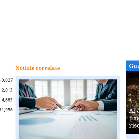
Gu
Notizie correlate
-0,027
2,013
4,683
31,956
AI 
fin
ris