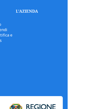
L'AZIENDA
o
endi
tifica e
s