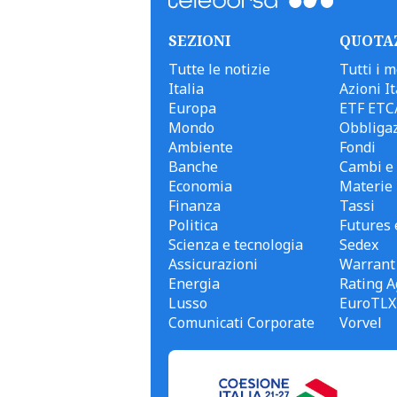
SEZIONI
QUOTA
Tutte le notizie
Tutti i m
Italia
Azioni It
Europa
ETF ETC
Mondo
Obbligaz
Ambiente
Fondi
Banche
Cambi e 
Economia
Materie
Finanza
Tassi
Politica
Futures 
Scienza e tecnologia
Sedex
Assicurazioni
Warrant
Energia
Rating A
Lusso
EuroTLX
Comunicati Corporate
Vorvel