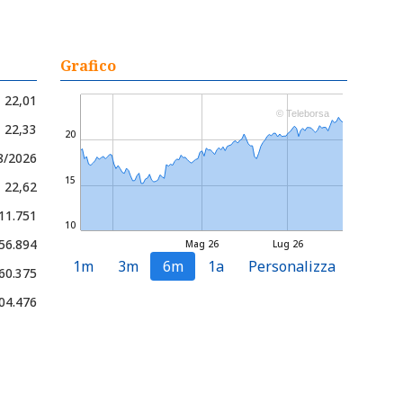
Grafico
22,01
© Teleborsa
- 22,33
20
8/2026
15
- 22,62
 11.751
10
 56.894
Mag 26
Lug 26
1m
3m
6m
1a
Personalizza
60.375
04.476