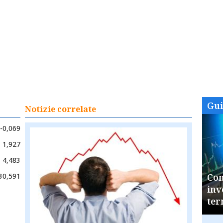
Gu
Notizie correlate
-0,069
1,927
4,483
30,591
Com
inv
ter