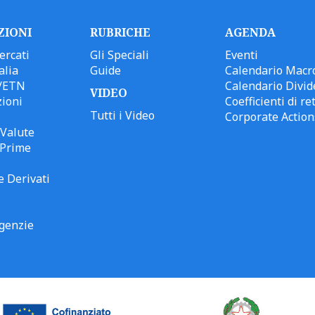
ZIONI
RUBRICHE
AGENDA
ercati
Gli Speciali
Eventi
alia
Guide
Calendario Macr
/ETN
Calendario Divid
VIDEO
ioni
Coefficienti di ret
Tutti i Video
Corporate Action
Valute
 Prime
e Derivati
genzie