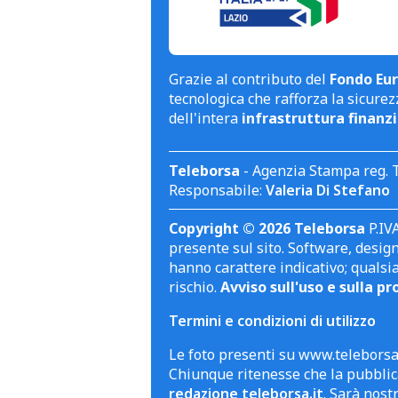
Grazie al contributo del
Fondo Eur
tecnologica che rafforza la sicurezz
dell'intera
infrastruttura finanzi
Teleborsa
- Agenzia Stampa reg. 
Responsabile:
Valeria Di Stefano
Copyright © 2026 Teleborsa
P.IVA
presente sul sito. Software, design 
hanno carattere indicativo; qualsi
rischio.
Avviso sull'uso e sulla pr
Termini e condizioni di utilizzo
Le foto presenti su www.teleborsa.
Chiunque ritenesse che la pubblica
redazione teleborsa.it
. Sarà nost