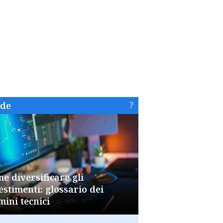
ide
e diversificare gli
estimenti: glossario dei
mini tecnici