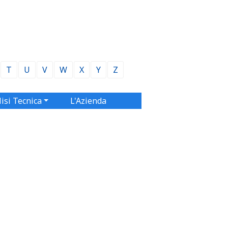
T
U
V
W
X
Y
Z
isi Tecnica
L'Azienda