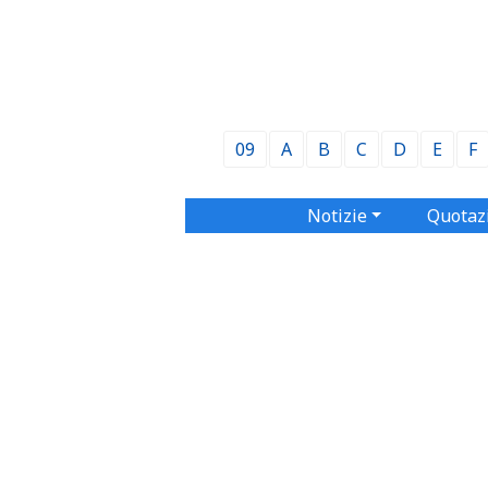
09
A
B
C
D
E
F
Notizie
Quotaz