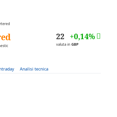
rtered
red
22
+0,14%
valuta in
GBP
estic
intraday
Analisi tecnica