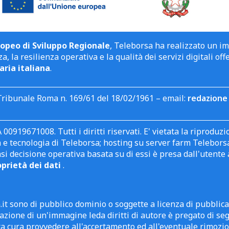
opeo di Sviluppo Regionale
, Teleborsa ha realizzato un i
a, la resilienza operativa e la qualità dei servizi digitali off
aria italiana
.
Tribunale Roma n. 169/61 del 18/02/1961 – email:
redazione 
 00919671008. Tutti i diritti riservati. E' vietata la riprodu
e tecnologia di Teleborsa; hosting su server farm Teleborsa. I
asi decisione operativa basata su di essi è presa dall'uten
oprietà dei dati
.
it sono di pubblico dominio o soggette a licenza di pubblic
zione di un'immagine leda diritti di autore è pregato di segn
ra cura provvedere all'accertamento ed all'eventuale rimozio