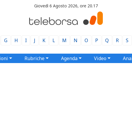
Giovedì 6 Agosto 2026, ore 20.17
G
H
I
J
K
L
M
N
O
P
Q
R
S
ioni
Rubriche
Agenda
Video
Anal