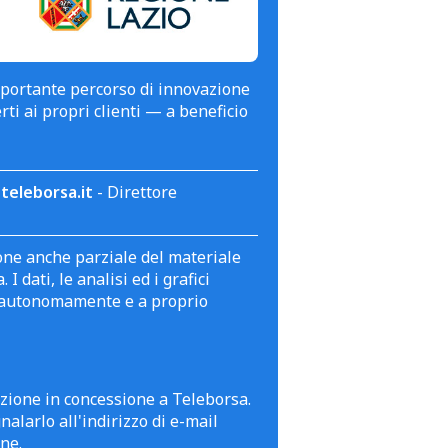
mportante percorso di innovazione
erti ai propri clienti — a beneficio
teleborsa.it
- Direttore
zione anche parziale del materiale
 dati, le analisi ed i grafici
te autonomamente e a proprio
azione in concessione a Teleborsa.
alarlo all'indirizzo di e-mail
ne.