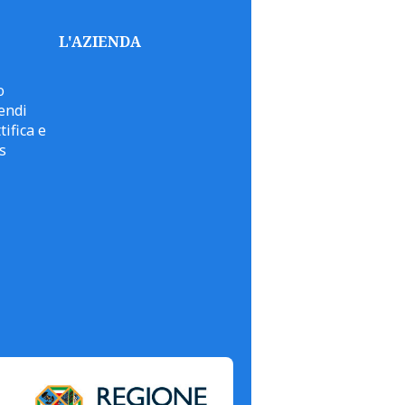
L'AZIENDA
o
endi
tifica e
s