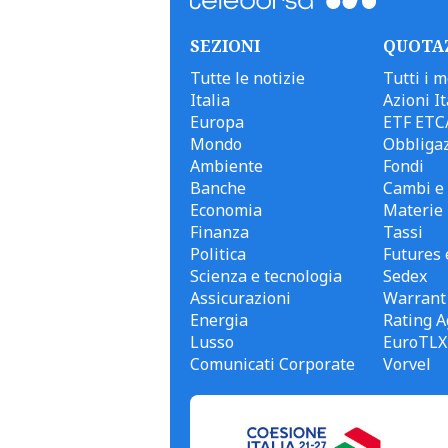
SEZIONI
QUOTA
Tutte le notizie
Tutti i m
Italia
Azioni It
Europa
ETF ETC
Mondo
Obbligaz
Ambiente
Fondi
Banche
Cambi e 
Economia
Materie
Finanza
Tassi
Politica
Futures 
Scienza e tecnologia
Sedex
Assicurazioni
Warrant
Energia
Rating A
Lusso
EuroTLX
Comunicati Corporate
Vorvel