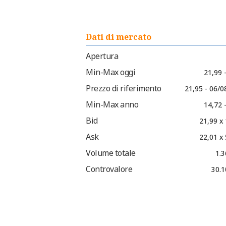
Dati di mercato
Apertura
Min-Max oggi
21,99 
Prezzo di riferimento
21,95 - 06/0
Min-Max anno
14,72 
Bid
21,99 x
Ask
22,01 x
Volume totale
1.3
Controvalore
30.1