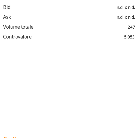
Bid
n.d. x n.d.
Ask
n.d. x n.d.
Volume totale
247
Controvalore
5.053