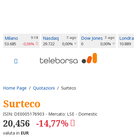
Milano
9:18
Nasdaq
7-ago
Dow Jones
7-ago
Londra
53.685
-0,06%
29.722
0,00%
0
0,00%
10.889
Home Page
/
Quotazioni
/ Surteco
Surteco
ISIN: DE0005176903 - Mercato: LSE - Domestic
20,456
-14,77%
valuta in
EUR