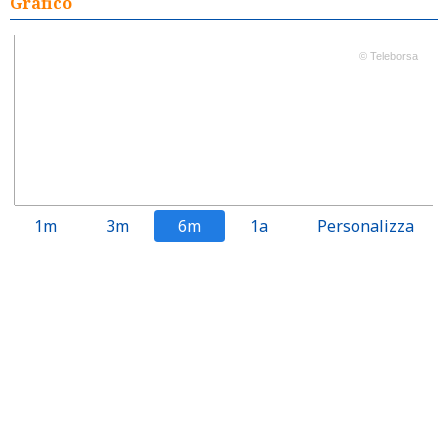
Grafico
© Teleborsa
1m
3m
6m
1a
Personalizza