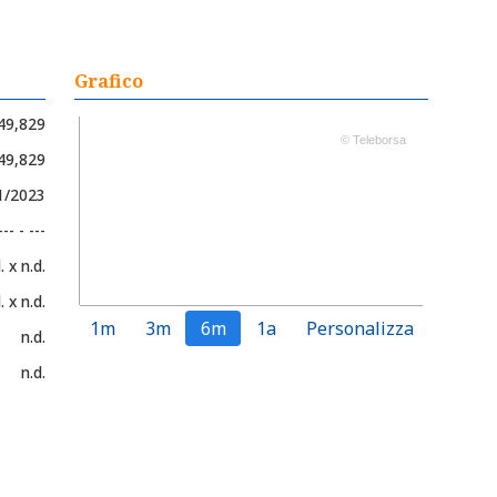
Grafico
49,829
© Teleborsa
 49,829
1/2023
--- - ---
. x n.d.
. x n.d.
1m
3m
6m
1a
Personalizza
n.d.
n.d.