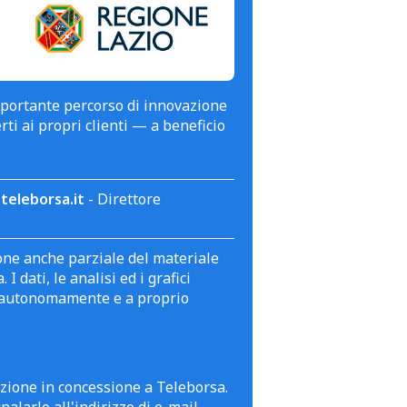
mportante percorso di innovazione
erti ai propri clienti — a beneficio
teleborsa.it
- Direttore
zione anche parziale del materiale
 dati, le analisi ed i grafici
te autonomamente e a proprio
azione in concessione a Teleborsa.