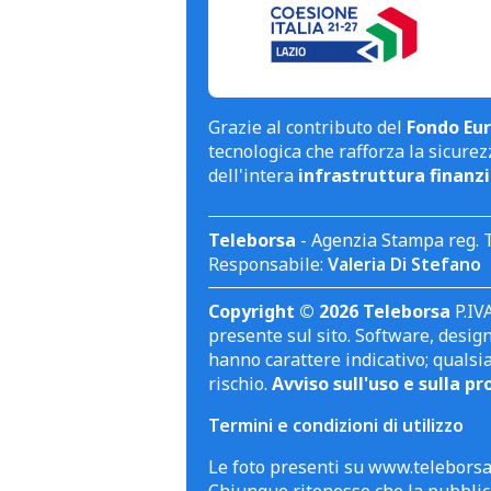
Grazie al contributo del
Fondo Eur
tecnologica che rafforza la sicurezz
dell'intera
infrastruttura finanzi
Teleborsa
- Agenzia Stampa reg. 
Responsabile:
Valeria Di Stefano
Copyright © 2026 Teleborsa
P.IVA
presente sul sito. Software, design 
hanno carattere indicativo; qualsi
rischio.
Avviso sull'uso e sulla pr
Termini e condizioni di utilizzo
Le foto presenti su www.teleborsa.