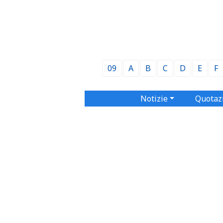
09
A
B
C
D
E
F
Notizie
Quotaz