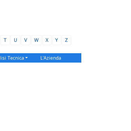
T
U
V
W
X
Y
Z
isi Tecnica
L'Azienda