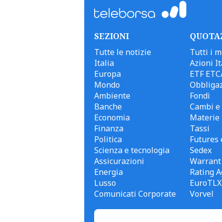
SEZIONI
QUOTA
Tutte le notizie
Tutti i m
Italia
Azioni It
Europa
ETF ETC
Mondo
Obbligaz
Ambiente
Fondi
Banche
Cambi e 
Economia
Materie
Finanza
Tassi
Politica
Futures 
Scienza e tecnologia
Sedex
Assicurazioni
Warrant
Energia
Rating A
Lusso
EuroTLX
Comunicati Corporate
Vorvel