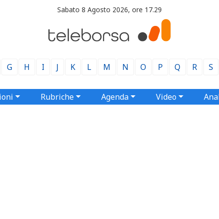
Sabato 8 Agosto 2026, ore 17.29
G
H
I
J
K
L
M
N
O
P
Q
R
S
ioni
Rubriche
Agenda
Video
Anal