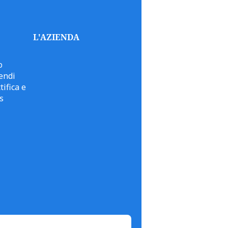
L'AZIENDA
o
endi
tifica e
s