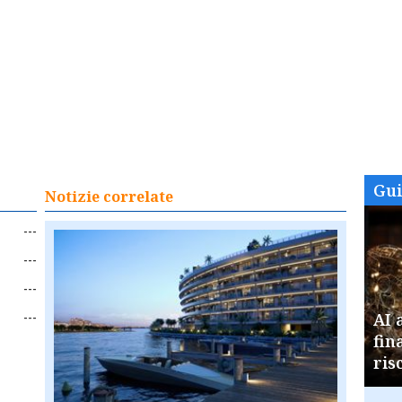
Gu
Notizie correlate
---
---
---
---
AI 
fin
ris