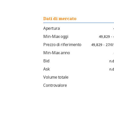
Dati di mercato
Apertura
Min-Max oggi
49,829 -
Prezzo di riferimento
49,829 - 27/0
Min-Max anno
Bid
n.d
Ask
n.d
Volume totale
Controvalore