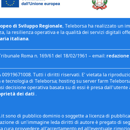
opeo di Sviluppo Regionale
, Teleborsa ha realizzato un i
a, la resilienza operativa e la qualità dei servizi digitali off
aria italiana
.
Tribunale Roma n. 169/61 del 18/02/1961 – email:
redazione 
 00919671008. Tutti i diritti riservati. E' vietata la riprodu
e tecnologia di Teleborsa; hosting su server farm Teleborsa. I
asi decisione operativa basata su di essi è presa dall'uten
oprietà dei dati
.
it sono di pubblico dominio o soggette a licenza di pubblic
zione di un'immagine leda diritti di autore è pregato di segn
ra cura provvedere all'accertamento ed all'eventuale rimozio