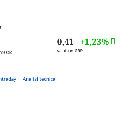
t
0,41
+1,23%
valuta in
GBP
mestic
intraday
Analisi tecnica