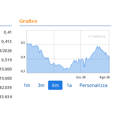
Grafico
0,41
© Teleborsa
- 0,413
0,5
8/2026
0,4
- 0,519
 15.000
0,3
Giu 26
Ago 26
 15.000
1m
3m
6m
1a
Personalizza
82.039
33.634