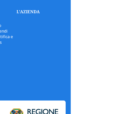
L'AZIENDA
o
endi
tifica e
s