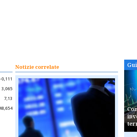
Gu
Notizie correlate
-0,111
3,065
7,13
48,654
Com
inv
ter