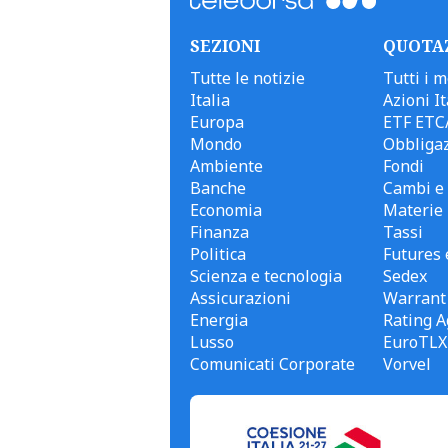
SEZIONI
QUOTA
Tutte le notizie
Tutti i m
Italia
Azioni It
Europa
ETF ETC
Mondo
Obbligaz
Ambiente
Fondi
Banche
Cambi e 
Economia
Materie
Finanza
Tassi
Politica
Futures 
Scienza e tecnologia
Sedex
Assicurazioni
Warrant
Energia
Rating A
Lusso
EuroTLX
Comunicati Corporate
Vorvel