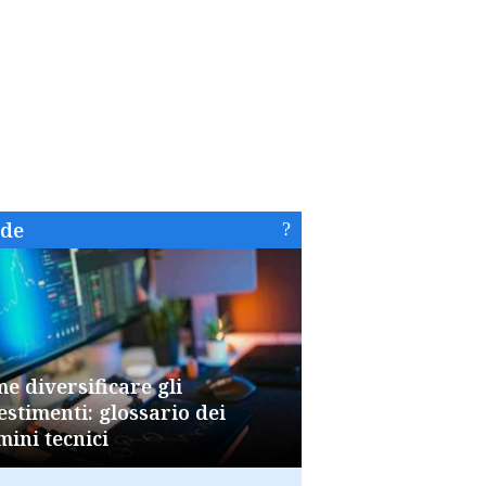
ide
e diversificare gli
estimenti: glossario dei
mini tecnici