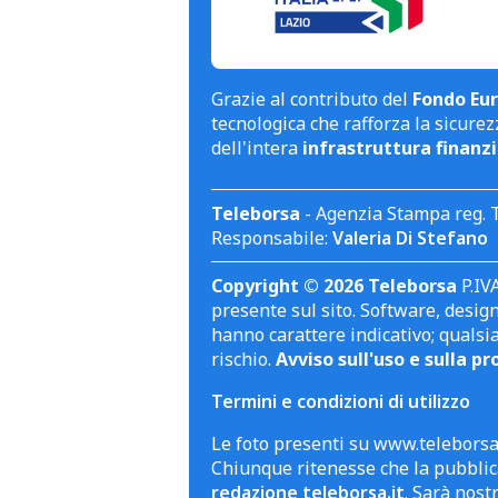
Grazie al contributo del
Fondo Eur
tecnologica che rafforza la sicurezz
dell'intera
infrastruttura finanzi
Teleborsa
- Agenzia Stampa reg. 
Responsabile:
Valeria Di Stefano
Copyright © 2026 Teleborsa
P.IVA
presente sul sito. Software, design 
hanno carattere indicativo; qualsi
rischio.
Avviso sull'uso e sulla pr
Termini e condizioni di utilizzo
Le foto presenti su www.teleborsa.
Chiunque ritenesse che la pubblica
redazione teleborsa.it
. Sarà nost