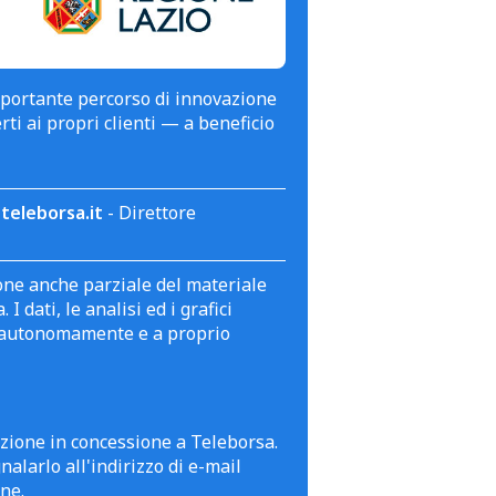
mportante percorso di innovazione
erti ai propri clienti — a beneficio
teleborsa.it
- Direttore
zione anche parziale del materiale
 dati, le analisi ed i grafici
te autonomamente e a proprio
azione in concessione a Teleborsa.
alarlo all'indirizzo di e-mail
ne.