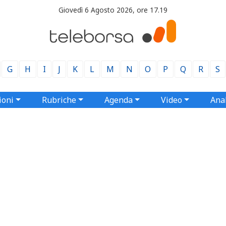
Giovedì 6 Agosto 2026, ore 17.19
G
H
I
J
K
L
M
N
O
P
Q
R
S
ioni
Rubriche
Agenda
Video
Anal