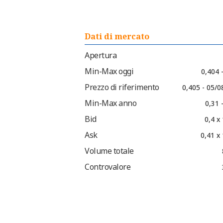
Dati di mercato
Apertura
Min-Max oggi
0,404 
Prezzo di riferimento
0,405 - 05/0
Min-Max anno
0,31 
Bid
0,4 x
Ask
0,41 x
Volume totale
Controvalore