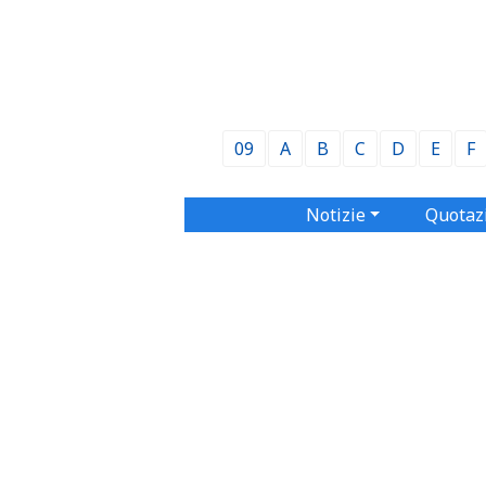
09
A
B
C
D
E
F
Notizie
Quotaz