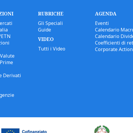
ZIONI
RUBRICHE
AGENDA
ercati
Gli Speciali
Eventi
alia
Guide
Calendario Macr
/ETN
Calendario Divid
VIDEO
ioni
Coefficienti di ret
Tutti i Video
Corporate Action
Valute
 Prime
e Derivati
genzie