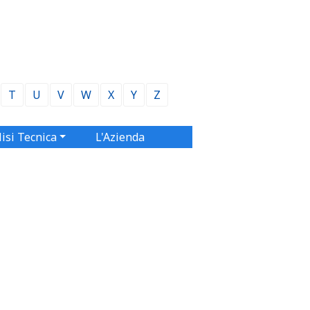
T
U
V
W
X
Y
Z
isi Tecnica
L'Azienda