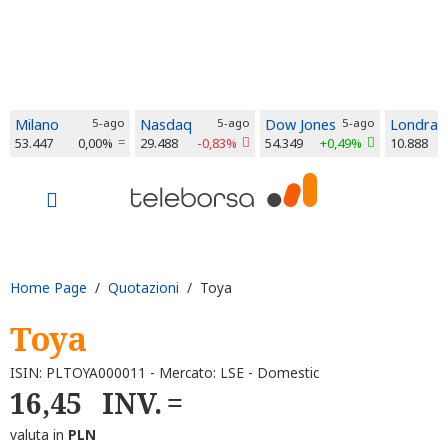
Milano
5-ago
Nasdaq
5-ago
Dow Jones
5-ago
Londra
53.447
0,00%
29.488
-0,83%
54.349
+0,49%
10.888
Home Page
/
Quotazioni
/ Toya
Toya
ISIN: PLTOYA000011 - Mercato: LSE - Domestic
16,45
INV.
valuta in
PLN