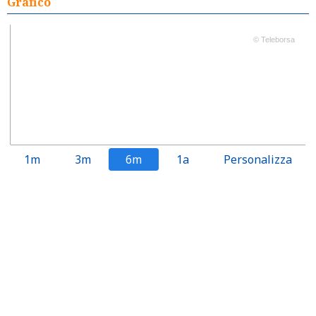
Grafico
© Teleborsa
1m
3m
6m
1a
Personalizza