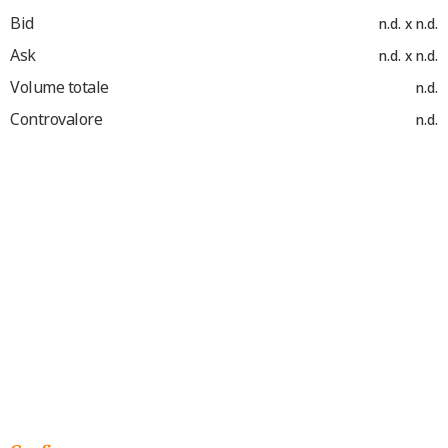
Bid
n.d. x n.d.
Ask
n.d. x n.d.
Volume totale
n.d.
Controvalore
n.d.