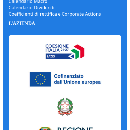
Calendario Macro
Calendario Dividendi
Coefficienti di rettifica e Corporate Actions
L'AZIENDA