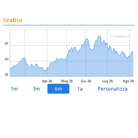
Grafico
© Teleborsa
35
30
25
Apr 26
Mag 26
Giu 26
Lug 26
Ago 26
1m
3m
6m
1a
Personalizza