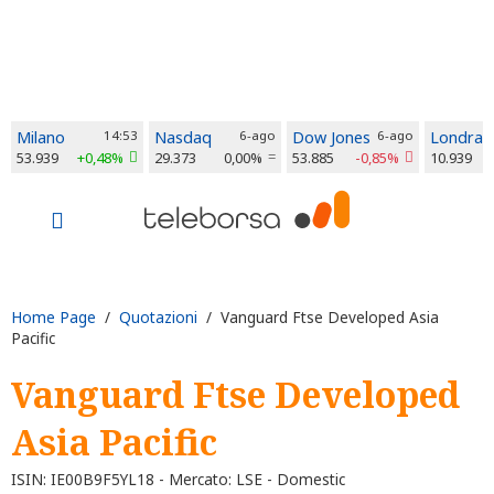
Milano
14:53
Nasdaq
6-ago
Dow Jones
6-ago
Londra
53.939
+0,48%
29.373
0,00%
53.885
-0,85%
10.939
Home Page
/
Quotazioni
/ Vanguard Ftse Developed Asia
Pacific
Vanguard Ftse Developed
Asia Pacific
ISIN: IE00B9F5YL18 - Mercato: LSE - Domestic