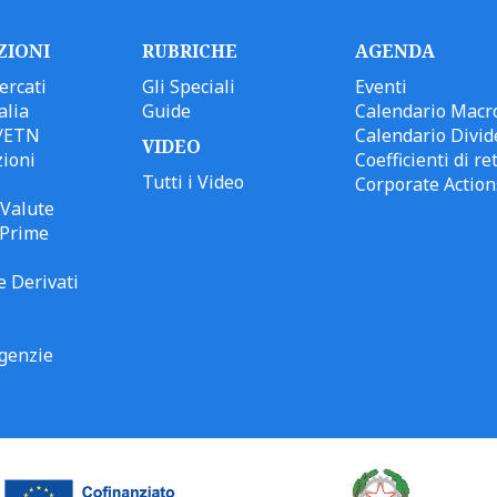
ZIONI
RUBRICHE
AGENDA
ercati
Gli Speciali
Eventi
alia
Guide
Calendario Macr
/ETN
Calendario Divid
VIDEO
ioni
Coefficienti di ret
Tutti i Video
Corporate Action
Valute
 Prime
e Derivati
genzie