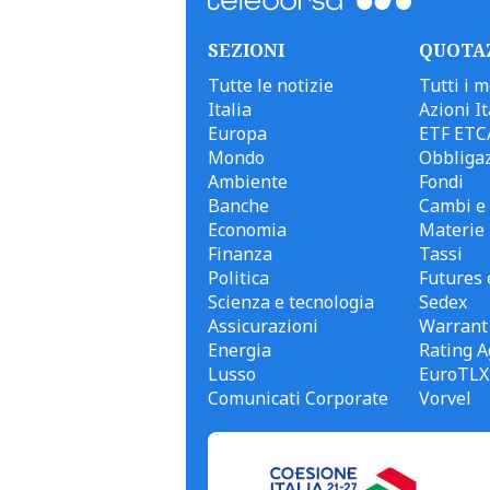
SEZIONI
QUOTA
Tutte le notizie
Tutti i m
Italia
Azioni It
Europa
ETF ETC
Mondo
Obbligaz
Ambiente
Fondi
Banche
Cambi e 
Economia
Materie
Finanza
Tassi
Politica
Futures 
Scienza e tecnologia
Sedex
Assicurazioni
Warrant
Energia
Rating A
Lusso
EuroTLX
Comunicati Corporate
Vorvel