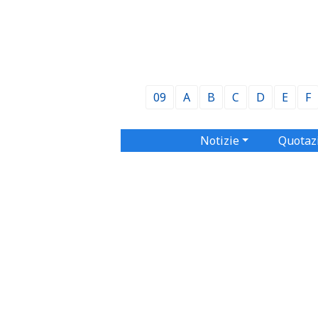
09
A
B
C
D
E
F
Notizie
Quotaz