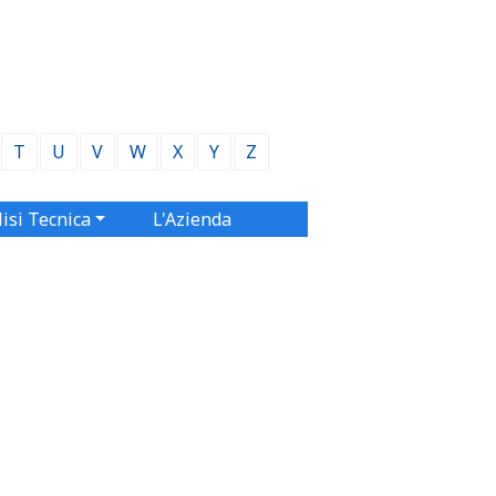
T
U
V
W
X
Y
Z
isi Tecnica
L'Azienda