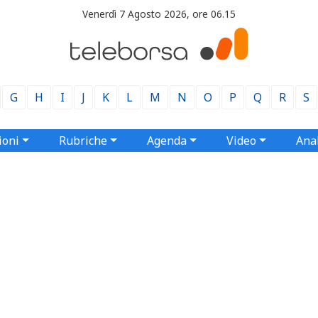
Venerdì 7 Agosto 2026, ore 06.15
G
H
I
J
K
L
M
N
O
P
Q
R
S
ioni
Rubriche
Agenda
Video
Anal