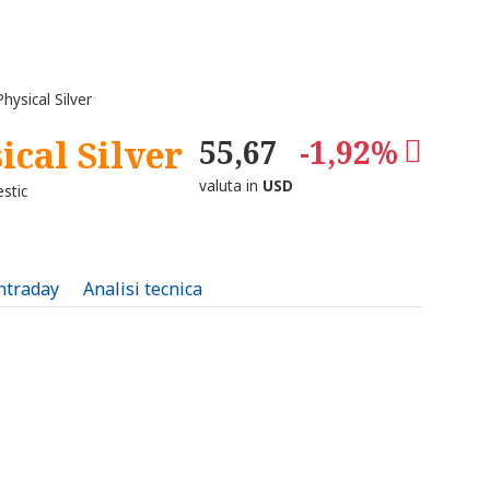
ysical Silver
cal Silver
55,67
-1,92%
valuta in
USD
stic
intraday
Analisi tecnica