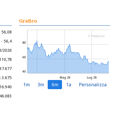
Grafico
56,08
© Teleborsa
 - 56,4
80
8/2026
60
 110,78
 37.677
40
x 3.675
Mag 26
Lug 26
1m
3m
6m
1a
Personalizza
16.940
46.083