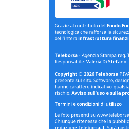
Grazie al contributo del
Fondo Eur
tecnologica che rafforza la sicurezz
dell'intera
infrastruttura finanzi
Teleborsa
- Agenzia Stampa reg. 
Responsabile:
Valeria Di Stefano
Copyright © 2026 Teleborsa
P.IVA
presente sul sito. Software, design 
hanno carattere indicativo; qualsi
rischio.
Avviso sull'uso e sulla pr
Termini e condizioni di utilizzo
Le foto presenti su www.teleborsa.
Chiunque ritenesse che la pubblica
redazione teleborsa.it
. Sarà nost