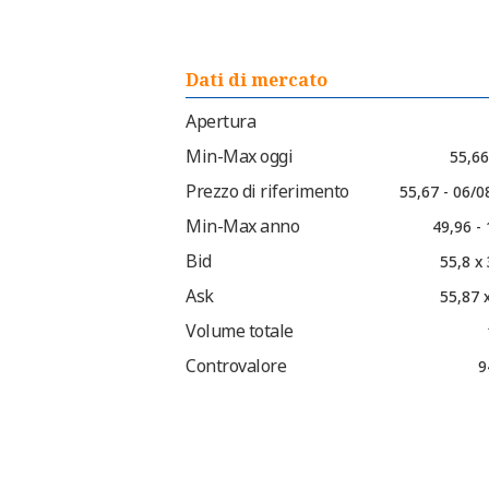
Dati di mercato
Apertura
Min-Max oggi
55,66
Prezzo di riferimento
55,67 - 06/0
Min-Max anno
49,96 -
Bid
55,8 x
Ask
55,87 
Volume totale
Controvalore
9