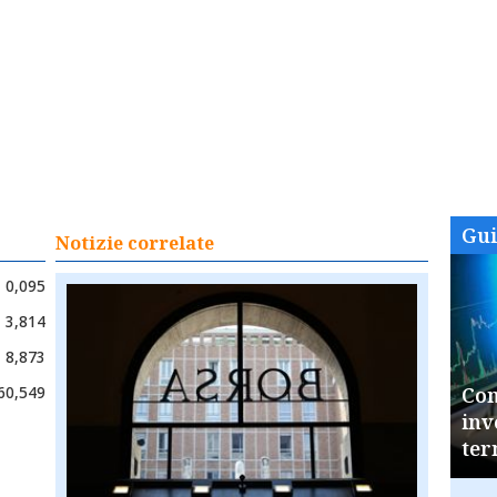
Gu
Notizie correlate
0,095
3,814
8,873
60,549
Com
inv
ter