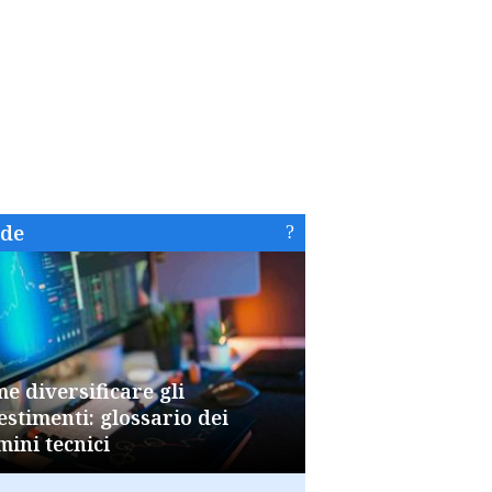
ide
e diversificare gli
estimenti: glossario dei
mini tecnici