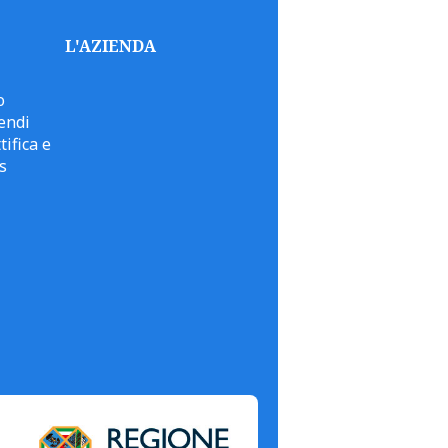
L'AZIENDA
o
endi
tifica e
s