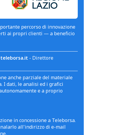
mportante percorso di innovazione
erti ai propri clienti — a beneficio
teleborsa.it
- Direttore
zione anche parziale del materiale
 dati, le analisi ed i grafici
te autonomamente e a proprio
azione in concessione a Teleborsa.
alarlo all'indirizzo di e-mail
ne.