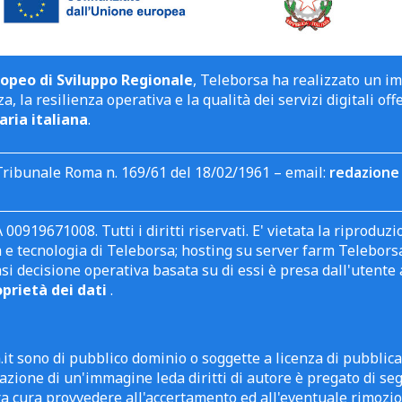
opeo di Sviluppo Regionale
, Teleborsa ha realizzato un i
a, la resilienza operativa e la qualità dei servizi digitali off
aria italiana
.
Tribunale Roma n. 169/61 del 18/02/1961 – email:
redazione 
 00919671008. Tutti i diritti riservati. E' vietata la riprodu
e tecnologia di Teleborsa; hosting su server farm Teleborsa. I
asi decisione operativa basata su di essi è presa dall'uten
oprietà dei dati
.
it sono di pubblico dominio o soggette a licenza di pubblic
zione di un'immagine leda diritti di autore è pregato di segn
ra cura provvedere all'accertamento ed all'eventuale rimozio