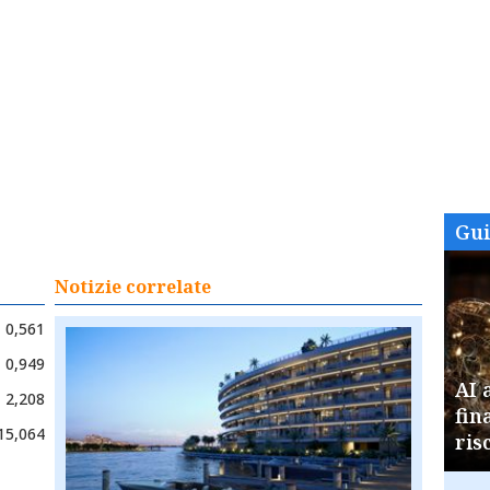
Gu
Notizie correlate
0,561
0,949
AI 
2,208
fin
15,064
ris