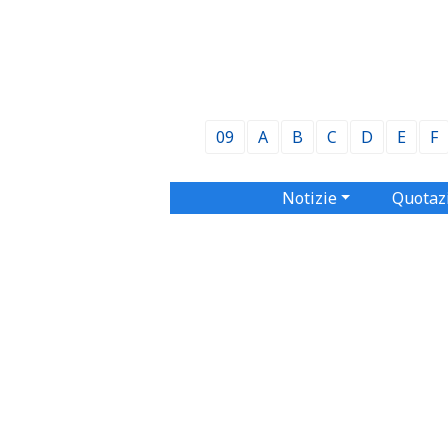
09
A
B
C
D
E
F
Notizie
Quotaz