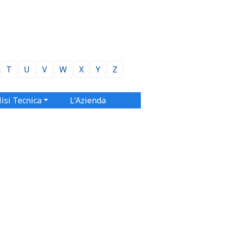
T
U
V
W
X
Y
Z
isi Tecnica
L'Azienda