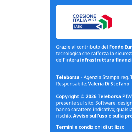
Grazie al contributo del
Fondo Eur
tecnologica che rafforza la sicurezz
dell'intera
infrastruttura finanzi
Teleborsa
- Agenzia Stampa reg. 
Responsabile:
Valeria Di Stefano
Copyright © 2026 Teleborsa
P.IVA
presente sul sito. Software, design 
hanno carattere indicativo; qualsi
rischio.
Avviso sull'uso e sulla pr
Termini e condizioni di utilizzo