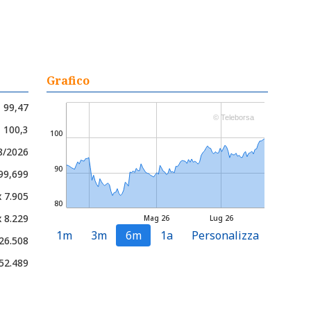
Grafico
99,47
© Teleborsa
- 100,3
100
8/2026
90
 99,699
x 7.905
80
x 8.229
Mag 26
Lug 26
1m
3m
6m
1a
Personalizza
26.508
52.489