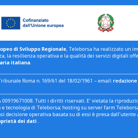
opeo di Sviluppo Regionale
, Teleborsa ha realizzato un i
a, la resilienza operativa e la qualità dei servizi digitali off
aria italiana
.
Tribunale Roma n. 169/61 del 18/02/1961 – email:
redazione 
 00919671008. Tutti i diritti riservati. E' vietata la riprodu
e tecnologia di Teleborsa; hosting su server farm Teleborsa. I
asi decisione operativa basata su di essi è presa dall'uten
oprietà dei dati
.