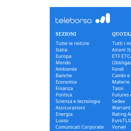
SEZIONI
QUOTA
Tutte le notizie
Tutti i m
Italia
Azioni It
Europa
ETF ETC
Mondo
Obbligaz
Ambiente
Fondi
Banche
Cambi e 
Economia
Materie
Finanza
Tassi
Politica
Futures 
Scienza e tecnologia
Sedex
Assicurazioni
Warrant
Energia
Rating A
Lusso
EuroTLX
Comunicati Corporate
Vorvel