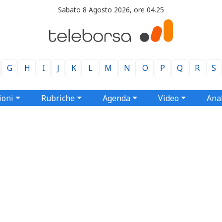
Sabato 8 Agosto 2026, ore 04.25
G
H
I
J
K
L
M
N
O
P
Q
R
S
ioni
Rubriche
Agenda
Video
Anal