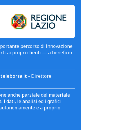
mportante percorso di innovazione
erti ai propri clienti — a beneficio
teleborsa.it
- Direttore
zione anche parziale del materiale
 dati, le analisi ed i grafici
te autonomamente e a proprio