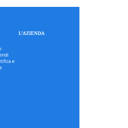
L'AZIENDA
o
endi
tifica e
s