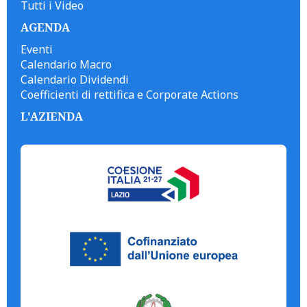
Tutti i Video
AGENDA
Eventi
Calendario Macro
Calendario Dividendi
Coefficienti di rettifica e Corporate Actions
L'AZIENDA