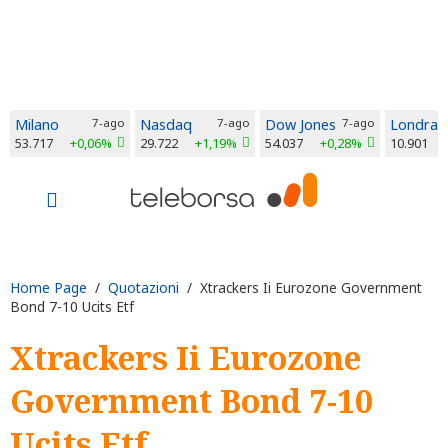
Milano
7-ago
Nasdaq
7-ago
Dow Jones
7-ago
Londra
53.717
+0,06%
29.722
+1,19%
54.037
+0,28%
10.901
Home Page
/
Quotazioni
/ Xtrackers Ii Eurozone Government
Bond 7-10 Ucits Etf
Xtrackers Ii Eurozone
Government Bond 7-10
Ucits Etf