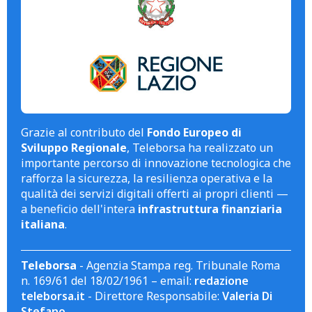
Grazie al contributo del
Fondo Europeo di
Sviluppo Regionale
, Teleborsa ha realizzato un
importante percorso di innovazione tecnologica che
rafforza la sicurezza, la resilienza operativa e la
qualità dei servizi digitali offerti ai propri clienti —
a beneficio dell'intera
infrastruttura finanziaria
italiana
.
Teleborsa
- Agenzia Stampa reg. Tribunale Roma
n. 169/61 del 18/02/1961 – email:
redazione
teleborsa.it
- Direttore Responsabile:
Valeria Di
Stefano