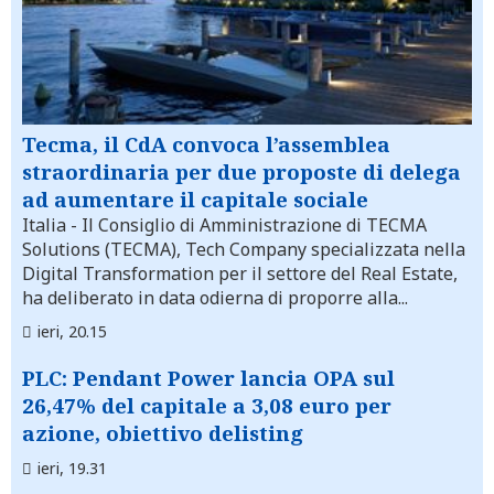
Tecma, il CdA convoca l’assemblea
straordinaria per due proposte di delega
ad aumentare il capitale sociale
Italia
- Il Consiglio di Amministrazione di TECMA
Solutions (TECMA), Tech Company specializzata nella
Digital Transformation per il settore del Real Estate,
ha deliberato in data odierna di proporre alla...
ieri, 20.15
PLC: Pendant Power lancia OPA sul
26,47% del capitale a 3,08 euro per
azione, obiettivo delisting
ieri, 19.31