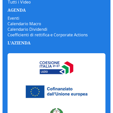
Tutti i Video
AGENDA
Eventi
Calendario Macro
Calendario Dividendi
Coefficienti di rettifica e Corporate Actions
L'AZIENDA