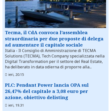
Tecma, il CdA convoca l’assemblea
straordinaria per due proposte di delega
ad aumentare il capitale sociale
Italia
- Il Consiglio di Amministrazione di TECMA
Solutions (TECMA), Tech Company specializzata nella
Digital Transformation per il settore del Real Estate,
ha deliberato in data odierna di proporre alla...
ieri, 20.15
PLC: Pendant Power lancia OPA sul
26,47% del capitale a 3,08 euro per
azione, obiettivo delisting
ieri, 19.31