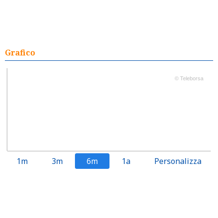
Grafico
© Teleborsa
1m
3m
6m
1a
Personalizza