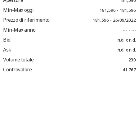
Apertura
181,596
Min-Max oggi
181,596 - 181,596
Prezzo di riferimento
181,596 - 26/09/2022
Min-Max anno
--- - ---
Bid
n.d. x n.d.
Ask
n.d. x n.d.
Volume totale
230
Controvalore
41.767