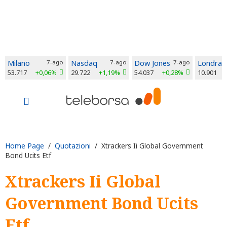
Milano
7-ago
Nasdaq
7-ago
Dow Jones
7-ago
Londra
53.717
+0,06%
29.722
+1,19%
54.037
+0,28%
10.901
Home Page
/
Quotazioni
/ Xtrackers Ii Global Government
Bond Ucits Etf
Xtrackers Ii Global
Government Bond Ucits
Etf