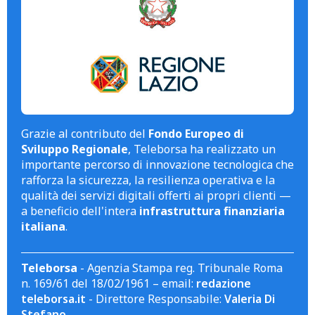
Grazie al contributo del
Fondo Europeo di
Sviluppo Regionale
, Teleborsa ha realizzato un
importante percorso di innovazione tecnologica che
rafforza la sicurezza, la resilienza operativa e la
qualità dei servizi digitali offerti ai propri clienti —
a beneficio dell'intera
infrastruttura finanziaria
italiana
.
Teleborsa
- Agenzia Stampa reg. Tribunale Roma
n. 169/61 del 18/02/1961 – email:
redazione
teleborsa.it
- Direttore Responsabile:
Valeria Di
Stefano