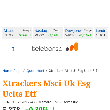
Milano
7-ago
Nasdaq
7-ago
Dow Jones
7-ago
Londra
53.717
+0,06%
29.722
+1,19%
54.037
+0,28%
10.901
Home Page
/
Quotazioni
/ Xtrackers Msci Uk Esg Ucits Etf
Xtrackers Msci Uk Esg
Ucits Etf
ISIN: LU0292097747 - Mercato: LSE - Domestic
5,278
+0,39%