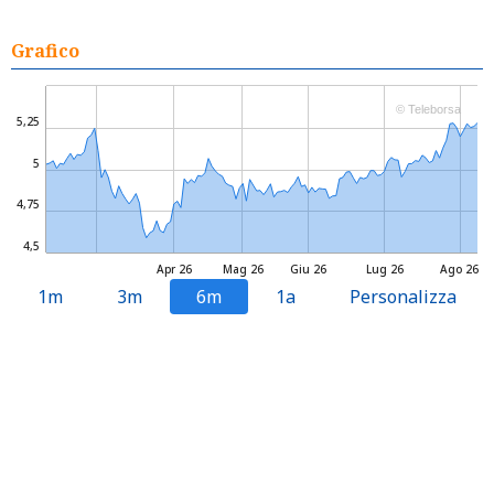
Grafico
© Teleborsa
5,25
5
4,75
4,5
Apr 26
Mag 26
Giu 26
Lug 26
Ago 26
1m
3m
6m
1a
Personalizza