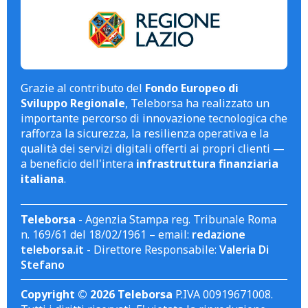
Grazie al contributo del
Fondo Europeo di
Sviluppo Regionale
, Teleborsa ha realizzato un
importante percorso di innovazione tecnologica che
rafforza la sicurezza, la resilienza operativa e la
qualità dei servizi digitali offerti ai propri clienti —
a beneficio dell'intera
infrastruttura finanziaria
italiana
.
Teleborsa
- Agenzia Stampa reg. Tribunale Roma
n. 169/61 del 18/02/1961 – email:
redazione
teleborsa.it
- Direttore Responsabile:
Valeria Di
Stefano
Copyright © 2026 Teleborsa
P.IVA 00919671008.