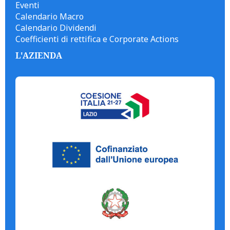
Eventi
Calendario Macro
Calendario Dividendi
Coefficienti di rettifica e Corporate Actions
L'AZIENDA