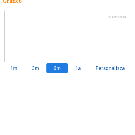
Grafico
© Teleborsa
1m
3m
6m
1a
Personalizza