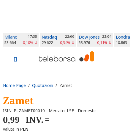
Milano
17:35
Nasdaq
22:00
Dow Jones
22:04
Londra
53.664
-0,10%
29.622
-0,34%
53.976
-0,11%
10.863
Home Page
/
Quotazioni
/ Zamet
Zamet
ISIN: PLZAMET00010 - Mercato: LSE - Domestic
0,99
INV.
valuta in
PLN