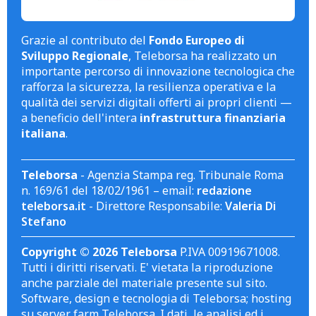
Grazie al contributo del
Fondo Europeo di
Sviluppo Regionale
, Teleborsa ha realizzato un
importante percorso di innovazione tecnologica che
rafforza la sicurezza, la resilienza operativa e la
qualità dei servizi digitali offerti ai propri clienti —
a beneficio dell'intera
infrastruttura finanziaria
italiana
.
Teleborsa
- Agenzia Stampa reg. Tribunale Roma
n. 169/61 del 18/02/1961 – email:
redazione
teleborsa.it
- Direttore Responsabile:
Valeria Di
Stefano
Copyright © 2026 Teleborsa
P.IVA 00919671008.
Tutti i diritti riservati. E' vietata la riproduzione
anche parziale del materiale presente sul sito.
Software, design e tecnologia di Teleborsa; hosting
su server farm Teleborsa. I dati, le analisi ed i