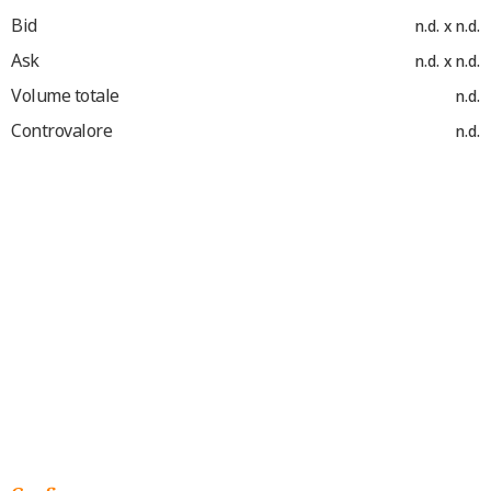
Bid
n.d. x n.d.
Ask
n.d. x n.d.
Volume totale
n.d.
Controvalore
n.d.