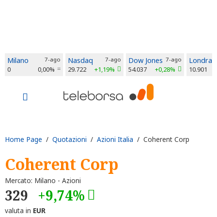
Milano
7-ago
Nasdaq
7-ago
Dow Jones
7-ago
Londra
0
0,00%
29.722
+1,19%
54.037
+0,28%
10.901
Home Page
/
Quotazioni
/
Azioni Italia
/ Coherent Corp
Coherent Corp
Mercato: Milano - Azioni
329
+9,74%
valuta in
EUR