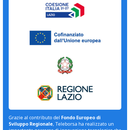
Grazie al contributo del
Fondo Europeo di
Sviluppo Regionale
, Teleborsa ha realizzato un