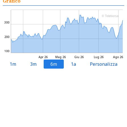
Grafico
© Teleborsa
300
200
100
Apr 26
Mag 26
Giu 26
Lug 26
Ago 26
1m
3m
6m
1a
Personalizza