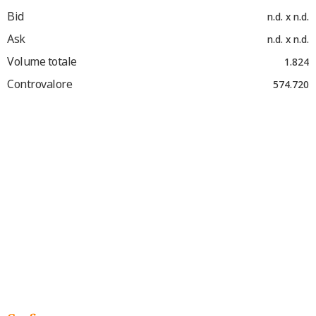
Bid
n.d. x n.d.
Ask
n.d. x n.d.
Volume totale
1.824
Controvalore
574.720