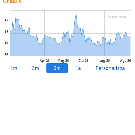
Grafico
© Teleborsa
17
16
15
14
Apr 26
Mag 26
Giu 26
Lug 26
Ago 26
1m
3m
6m
1a
Personalizza