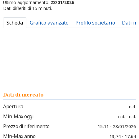
Ultimo aggiornamento:
28/01/2026
Dati differiti di 15 minuti.
Scheda
Grafico avanzato
Profilo societario
Dati in
Dati di mercato
Apertura
n.d.
Min-Max oggi
n.d. - n.d.
Prezzo di riferimento
15,11 - 28/01/2026
Min-Max anno
13,74 - 17,64