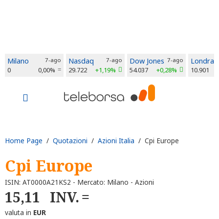
Milano
7-ago
Nasdaq
7-ago
Dow Jones
7-ago
Londra
0
0,00%
29.722
+1,19%
54.037
+0,28%
10.901
Home Page
/
Quotazioni
/
Azioni Italia
/ Cpi Europe
Cpi Europe
ISIN: AT0000A21KS2 - Mercato: Milano - Azioni
15,11
INV.
valuta in
EUR