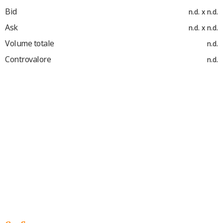
Bid
n.d. x n.d.
Ask
n.d. x n.d.
Volume totale
n.d.
Controvalore
n.d.