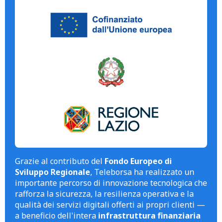
Grazie al contributo del
Fondo Europeo di
Sviluppo Regionale
, Teleborsa ha realizzato un
importante percorso di innovazione tecnologica che
rafforza la sicurezza, la resilienza operativa e la
qualità dei servizi digitali offerti ai propri clienti —
a beneficio dell'intera
infrastruttura finanziaria