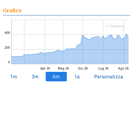
Grafico
© Teleborsa
400
200
0
Apr 26
Mag 26
Giu 26
Lug 26
Ago 26
1m
3m
6m
1a
Personalizza