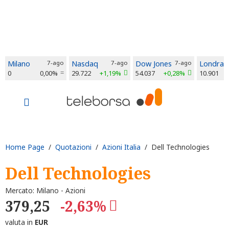
Milano
7-ago
Nasdaq
7-ago
Dow Jones
7-ago
Londra
0
0,00%
29.722
+1,19%
54.037
+0,28%
10.901
Home Page
/
Quotazioni
/
Azioni Italia
/ Dell Technologies
Dell Technologies
Mercato: Milano - Azioni
379,25
-2,63%
valuta in
EUR