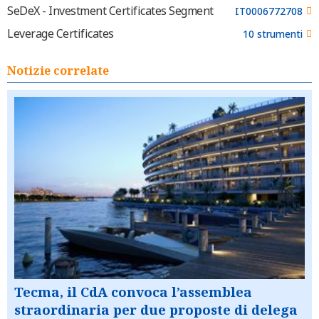
SeDeX - Investment Certificates Segment
IT0006772708
Leverage Certificates
10 strumenti
Notizie correlate
Tecma, il CdA convoca l’assemblea
straordinaria per due proposte di delega