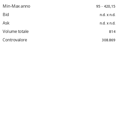
Min-Max anno
95 - 420,15
Bid
n.d. x n.d.
Ask
n.d. x n.d.
Volume totale
814
Controvalore
308.869