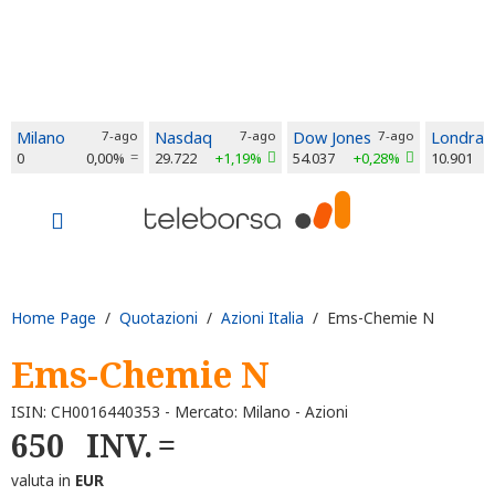
Milano
7-ago
Nasdaq
7-ago
Dow Jones
7-ago
Londra
0
0,00%
29.722
+1,19%
54.037
+0,28%
10.901
Home Page
/
Quotazioni
/
Azioni Italia
/ Ems-Chemie N
Ems-Chemie N
ISIN: CH0016440353 - Mercato: Milano - Azioni
650
INV.
valuta in
EUR