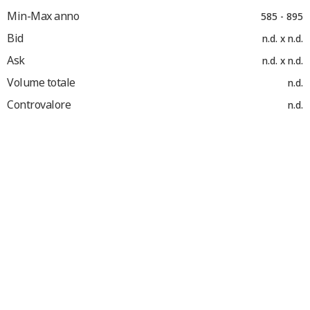
Min-Max anno
585 - 895
Bid
n.d. x n.d.
Ask
n.d. x n.d.
Volume totale
n.d.
Controvalore
n.d.