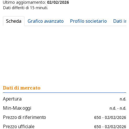
Ultimo aggiornamento:
02/02/2026
Dati differiti di 15 minuti.
Scheda
Grafico avanzato
Profilo societario
Dati in
Dati di mercato
Apertura
n.d.
Min-Max oggi
n.d. - n.d.
Prezzo di riferimento
650 - 02/02/2026
Prezzo ufficiale
650 - 02/02/2026