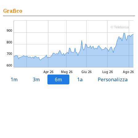
Grafico
© Teleborsa
900
800
700
600
Apr 26
Mag 26
Giu 26
Lug 26
Ago 26
1m
3m
6m
1a
Personalizza