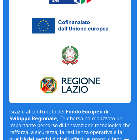
Grazie al contributo del
Fondo Europeo di
Sviluppo Regionale
, Teleborsa ha realizzato un
importante percorso di innovazione tecnologica che
rafforza la sicurezza, la resilienza operativa e la
qualità dei servizi digitali offerti ai propri clienti —