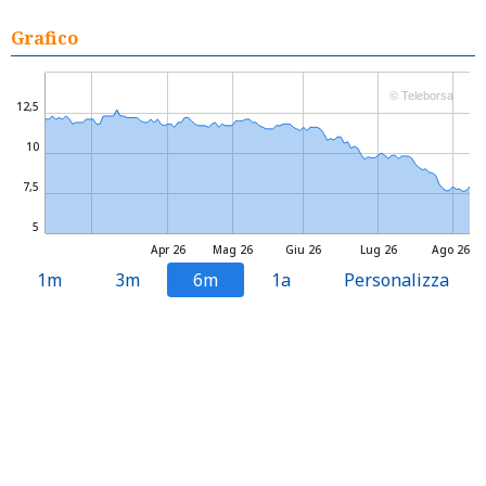
Grafico
© Teleborsa
12,5
10
7,5
5
Apr 26
Mag 26
Giu 26
Lug 26
Ago 26
1m
3m
6m
1a
Personalizza