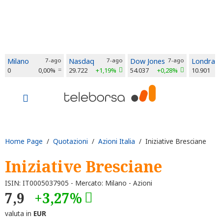
Milano
7-ago
Nasdaq
7-ago
Dow Jones
7-ago
Londra
0
0,00%
29.722
+1,19%
54.037
+0,28%
10.901
Home Page
/
Quotazioni
/
Azioni Italia
/ Iniziative Bresciane
Iniziative Bresciane
ISIN: IT0005037905 - Mercato: Milano - Azioni
7,9
+3,27%
valuta in
EUR