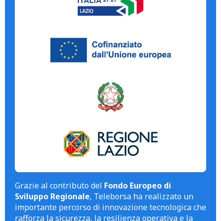
Grazie al contributo del
Fondo Europeo di
Sviluppo Regionale
, Teleborsa ha realizzato un
importante percorso di innovazione tecnologica che
rafforza la sicurezza, la resilienza operativa e la