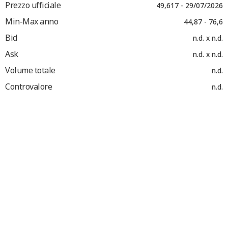
Prezzo ufficiale
49,617 - 29/07/2026
Min-Max anno
44,87 - 76,6
Bid
n.d. x n.d.
Ask
n.d. x n.d.
Volume totale
n.d.
Controvalore
n.d.