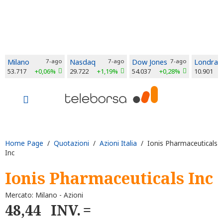
Milano
7-ago
Nasdaq
7-ago
Dow Jones
7-ago
Londra
53.717
+0,06%
29.722
+1,19%
54.037
+0,28%
10.901
Home Page
/
Quotazioni
/
Azioni Italia
/ Ionis Pharmaceuticals
Inc
Ionis Pharmaceuticals Inc
Mercato: Milano - Azioni
48,44
INV.