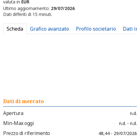
valuta in
EUR
Ultimo aggiornamento:
29/07/2026
Dati differiti di 15 minuti.
Scheda
Grafico avanzato
Profilo societario
Dati in
Dati di mercato
Apertura
n.d.
Min-Max oggi
n.d. - n.d.
Prezzo di riferimento
48,44 - 29/07/2026