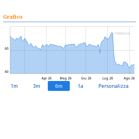
Grafico
© Teleborsa
60
40
Apr 26
Mag 26
Giu 26
Lug 26
Ago 26
1m
3m
6m
1a
Personalizza