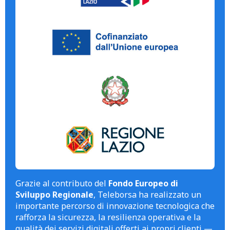
Grazie al contributo del
Fondo Europeo di
Sviluppo Regionale
, Teleborsa ha realizzato un
importante percorso di innovazione tecnologica che
rafforza la sicurezza, la resilienza operativa e la
qualità dei servizi digitali offerti ai propri clienti —