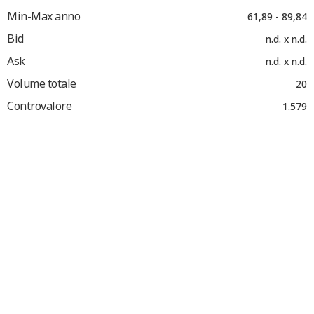
Min-Max anno
61,89 - 89,84
Bid
n.d. x n.d.
Ask
n.d. x n.d.
Volume totale
20
Controvalore
1.579