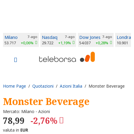
Milano
7-ago
Nasdaq
7-ago
Dow Jones
7-ago
Londra
53.717
+0,06%
29.722
+1,19%
54.037
+0,28%
10.901
Home Page
/
Quotazioni
/
Azioni Italia
/ Monster Beverage
Monster Beverage
Mercato: Milano - Azioni
78,99
-2,76%
valuta in
EUR