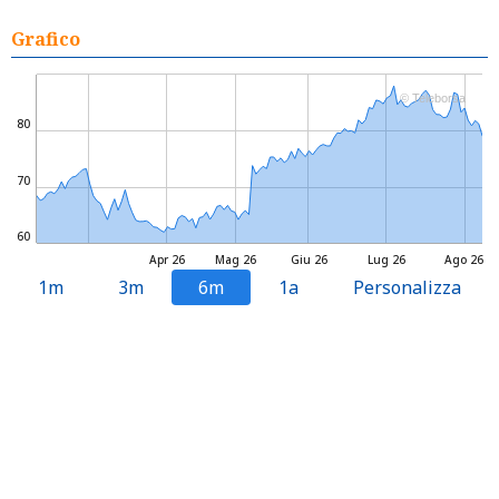
Grafico
© Teleborsa
80
70
60
Apr 26
Mag 26
Giu 26
Lug 26
Ago 26
1m
3m
6m
1a
Personalizza