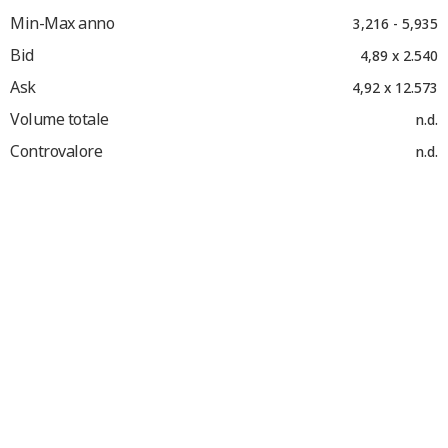
Min-Max anno
3,216 - 5,935
Bid
4,89 x 2.540
Ask
4,92 x 12.573
Volume totale
n.d.
Controvalore
n.d.