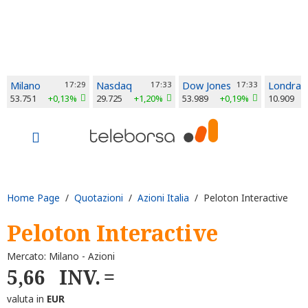
Milano
17:29
Nasdaq
17:33
Dow Jones
17:33
Londra
53.751
+0,13%
29.725
+1,20%
53.989
+0,19%
10.909
Home Page
/
Quotazioni
/
Azioni Italia
/ Peloton Interactive
Peloton Interactive
Mercato: Milano - Azioni
5,66
INV.
valuta in
EUR