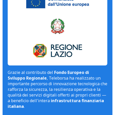
Grazie al contributo del
Fondo Europeo di
Sviluppo Regionale
, Teleborsa ha realizzato un
importante percorso di innovazione tecnologica che
rafforza la sicurezza, la resilienza operativa e la
qualità dei servizi digitali offerti ai propri clienti —
a beneficio dell'intera
infrastruttura finanziaria
italiana
.