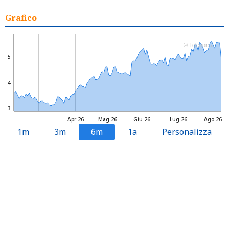
Grafico
© Teleborsa
5
4
3
Apr 26
Mag 26
Giu 26
Lug 26
Ago 26
1m
3m
6m
1a
Personalizza