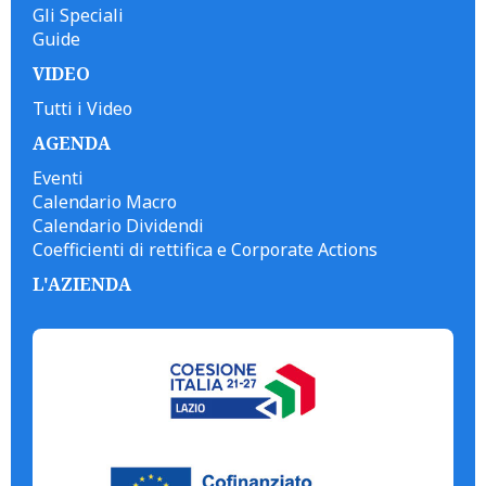
Gli Speciali
Guide
VIDEO
Tutti i Video
AGENDA
Eventi
Calendario Macro
Calendario Dividendi
Coefficienti di rettifica e Corporate Actions
L'AZIENDA