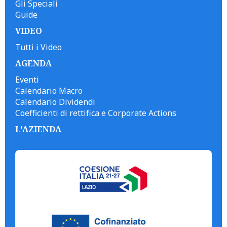
Gli Speciali
Guide
VIDEO
Tutti i Video
AGENDA
Eventi
Calendario Macro
Calendario Dividendi
Coefficienti di rettifica e Corporate Actions
L'AZIENDA