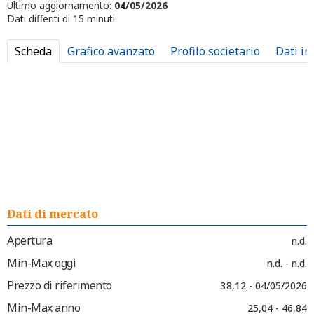
Ultimo aggiornamento:
04/05/2026
Dati differiti di 15 minuti.
Scheda
Grafico avanzato
Profilo societario
Dati in
Dati di mercato
Apertura
n.d.
Min-Max oggi
n.d. - n.d.
Prezzo di riferimento
38,12 - 04/05/2026
Min-Max anno
25,04 - 46,84