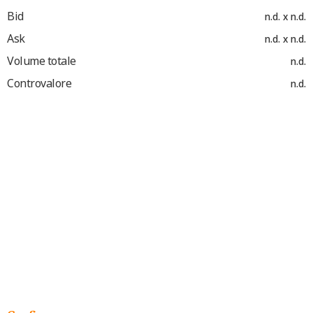
Bid
n.d. x n.d.
Ask
n.d. x n.d.
Volume totale
n.d.
Controvalore
n.d.