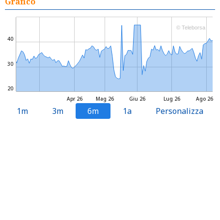
Grafico
© Teleborsa
40
30
20
Apr 26
Mag 26
Giu 26
Lug 26
Ago 26
1m
3m
6m
1a
Personalizza