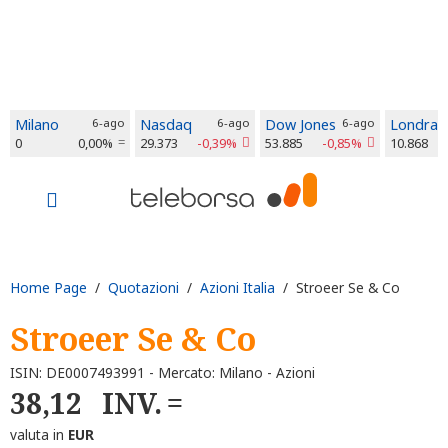
Milano
6-ago
Nasdaq
6-ago
Dow Jones
6-ago
Londra
0
0,00%
29.373
-0,39%
53.885
-0,85%
10.868
Home Page
/
Quotazioni
/
Azioni Italia
/ Stroeer Se & Co
Stroeer Se & Co
ISIN: DE0007493991 - Mercato: Milano - Azioni
38,12
INV.
valuta in
EUR