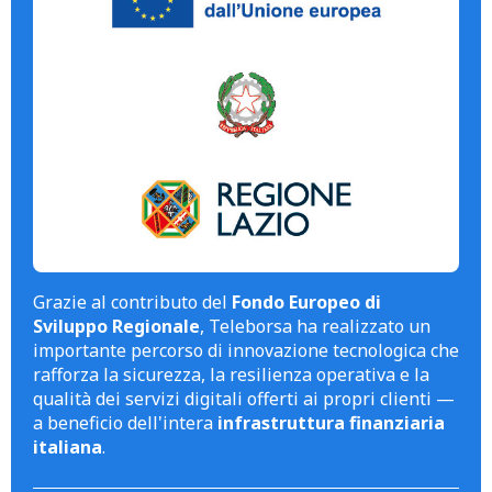
Grazie al contributo del
Fondo Europeo di
Sviluppo Regionale
, Teleborsa ha realizzato un
importante percorso di innovazione tecnologica che
rafforza la sicurezza, la resilienza operativa e la
qualità dei servizi digitali offerti ai propri clienti —
a beneficio dell'intera
infrastruttura finanziaria
italiana
.