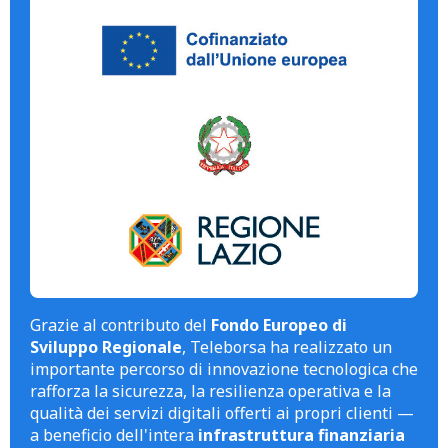
Grazie al contributo del
Fondo Europeo di
Sviluppo Regionale
, Teleborsa ha realizzato un
importante percorso di innovazione tecnologica che
rafforza la sicurezza, la resilienza operativa e la
qualità dei servizi digitali offerti ai propri clienti —
a beneficio dell'intera
infrastruttura finanziaria