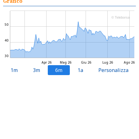
Grafico
© Teleborsa
50
40
30
Apr 26
Mag 26
Giu 26
Lug 26
Ago 26
1m
3m
6m
1a
Personalizza