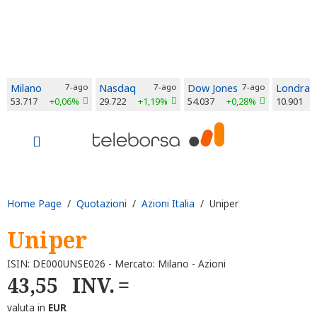
Milano
7-ago
Nasdaq
7-ago
Dow Jones
7-ago
Londra
53.717
+0,06%
29.722
+1,19%
54.037
+0,28%
10.901
Home Page
/
Quotazioni
/
Azioni Italia
/ Uniper
Uniper
ISIN: DE000UNSE026 - Mercato: Milano - Azioni
43,55
INV.
valuta in
EUR