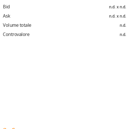
Bid
n.d. x n.d.
Ask
n.d. x n.d.
Volume totale
n.d.
Controvalore
n.d.