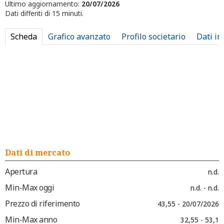
Ultimo aggiornamento:
20/07/2026
Dati differiti di 15 minuti.
Scheda
Grafico avanzato
Profilo societario
Dati in
Dati di mercato
Apertura
n.d.
Min-Max oggi
n.d. - n.d.
Prezzo di riferimento
43,55 - 20/07/2026
Min-Max anno
32,55 - 53,1