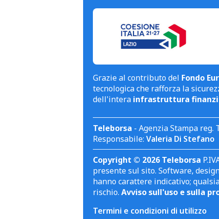
Grazie al contributo del
Fondo Eur
tecnologica che rafforza la sicurezz
dell'intera
infrastruttura finanzi
Teleborsa
- Agenzia Stampa reg. 
Responsabile:
Valeria Di Stefano
Copyright © 2026 Teleborsa
P.IVA
presente sul sito. Software, design 
hanno carattere indicativo; qualsi
rischio.
Avviso sull'uso e sulla pr
Termini e condizioni di utilizzo