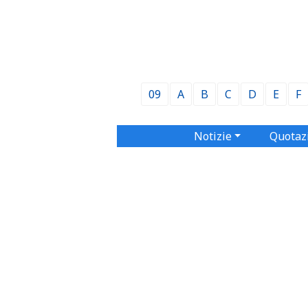
09
A
B
C
D
E
F
Notizie
Quotaz