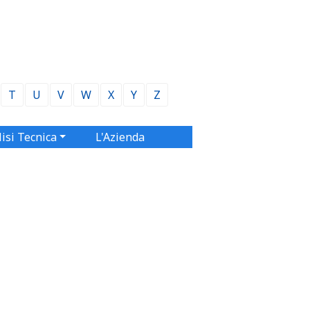
T
U
V
W
X
Y
Z
isi Tecnica
L'Azienda