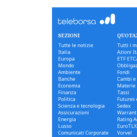
SEZIONI
QUOTA
Tutte le notizie
Tutti i m
Italia
Azioni It
Europa
ETF ETC
Mondo
Obbligaz
Ambiente
Fondi
Banche
Cambi e 
Economia
Materie
Finanza
Tassi
Politica
Futures 
Scienza e tecnologia
Sedex
Assicurazioni
Warrant
Energia
Rating A
Lusso
EuroTLX
Comunicati Corporate
Vorvel