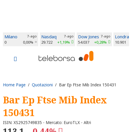
Milano
7-ago
Nasdaq
7-ago
Dow Jones
7-ago
Londra
0
0,00%
29.722
+1,19%
54.037
+0,28%
10.901
Home Page
/
Quotazioni
/ Bar Ep Ftse Mib Index 150431
Bar Ep Ftse Mib Index
150431
ISIN: XS2925749835 - Mercato: EuroTLX - Altri
113,1
-0,44%