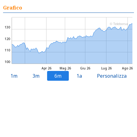
Grafico
© Teleborsa
130
120
110
100
Apr 26
Mag 26
Giu 26
Lug 26
Ago 26
1m
3m
6m
1a
Personalizza