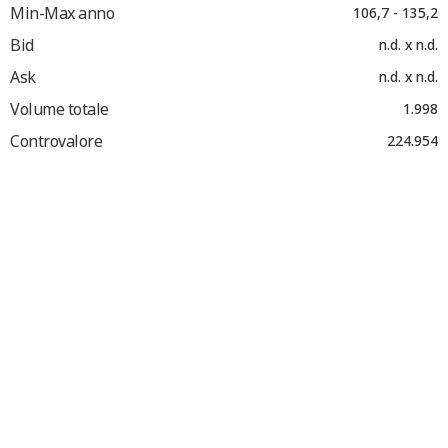
Min-Max anno
106,7 - 135,2
Bid
n.d. x n.d.
Ask
n.d. x n.d.
Volume totale
1.998
Controvalore
224.954