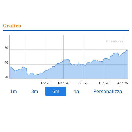
Grafico
© Teleborsa
60
40
20
Apr 26
Mag 26
Giu 26
Lug 26
Ago 26
1m
3m
6m
1a
Personalizza