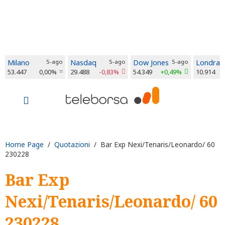
Milano
5-ago
Nasdaq
5-ago
Dow Jones
5-ago
Londra
53.447
0,00%
29.488
-0,83%
54.349
+0,49%
10.914
Home Page
/
Quotazioni
/ Bar Exp Nexi/Tenaris/Leonardo/ 60
230228
Bar Exp
Nexi/Tenaris/Leonardo/ 60
230228