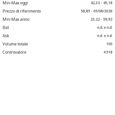
Min-Max oggi
42,32 - 45,18
Prezzo di riferimento
58,85 - 05/08/2026
Min-Max anno
23,22 - 59,92
Bid
n.d. x n.d.
Ask
n.d. x n.d.
Volume totale
100
Controvalore
4.518