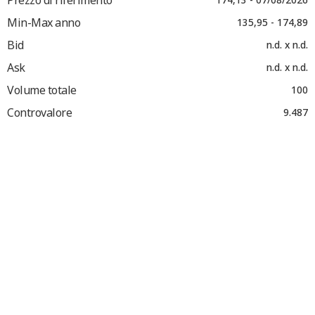
Min-Max anno
135,95 - 174,89
Bid
n.d. x n.d.
Ask
n.d. x n.d.
Volume totale
100
Controvalore
9.487