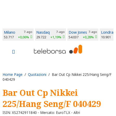
Milano
7-ago
Nasdaq
7-ago
Dow Jones
7-ago
Londra
53.717
+0,06%
29.722
+1,19%
54.037
+0,28%
10.901
Home Page
/
Quotazioni
/ Bar Out Cp Nikkei 225/Hang Seng/F
040429
Bar Out Cp Nikkei
225/Hang Seng/F 040429
ISIN: XS2742911840 - Mercato: EuroTLX - Altri