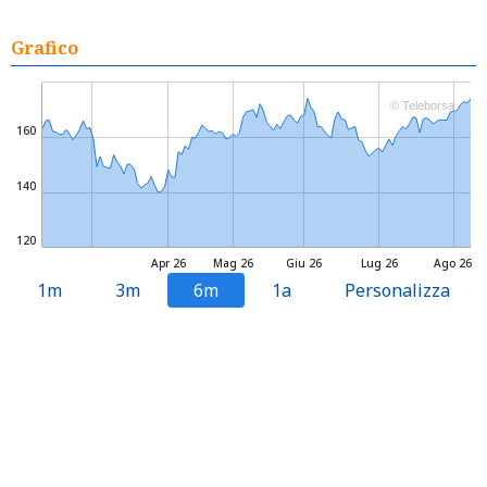
Grafico
© Teleborsa
160
140
120
Apr 26
Mag 26
Giu 26
Lug 26
Ago 26
1m
3m
6m
1a
Personalizza