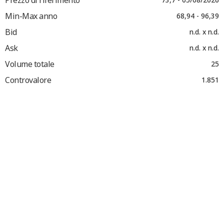
Min-Max anno
68,94 - 96,39
Bid
n.d. x n.d.
Ask
n.d. x n.d.
Volume totale
25
Controvalore
1.851