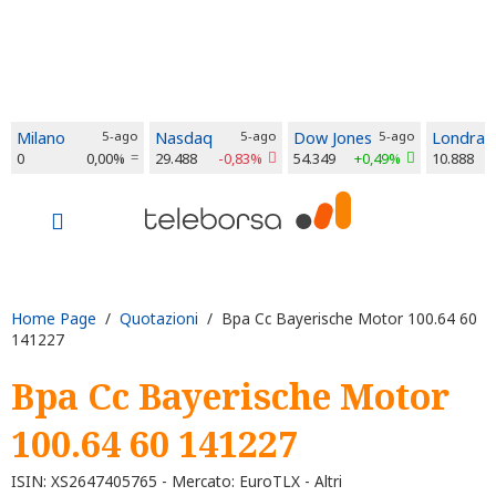
Milano
5-ago
Nasdaq
5-ago
Dow Jones
5-ago
Londra
0
0,00%
29.488
-0,83%
54.349
+0,49%
10.888
Home Page
/
Quotazioni
/ Bpa Cc Bayerische Motor 100.64 60
141227
Bpa Cc Bayerische Motor
100.64 60 141227
ISIN: XS2647405765 - Mercato: EuroTLX - Altri