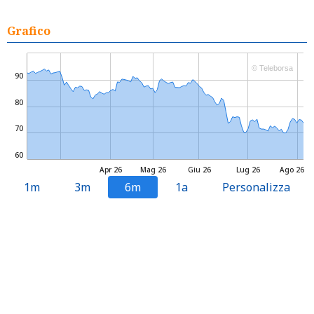
Grafico
© Teleborsa
90
80
70
60
Apr 26
Mag 26
Giu 26
Lug 26
Ago 26
1m
3m
6m
1a
Personalizza