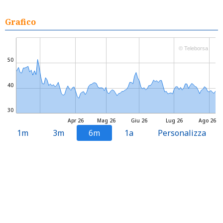
Grafico
© Teleborsa
50
40
30
Apr 26
Mag 26
Giu 26
Lug 26
Ago 26
1m
3m
6m
1a
Personalizza