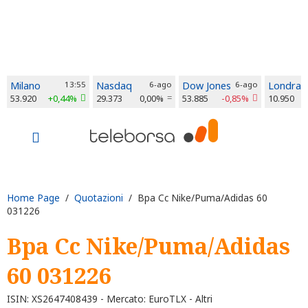
Milano
13:55
Nasdaq
6-ago
Dow Jones
6-ago
Londra
53.920
+0,44%
29.373
0,00%
53.885
-0,85%
10.950
Home Page
/
Quotazioni
/ Bpa Cc Nike/Puma/Adidas 60
031226
Bpa Cc Nike/Puma/Adidas
60 031226
ISIN: XS2647408439 - Mercato: EuroTLX - Altri