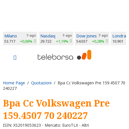
Milano
7-ago
Nasdaq
7-ago
Dow Jones
7-ago
Londra
53.717
+0,06%
29.722
+1,19%
54.037
+0,28%
10.901
Home Page
/
Quotazioni
/ Bpa Cc Volkswagen Pre 159.4507 70
240227
Bpa Cc Volkswagen Pre
159.4507 70 240227
ISIN: XS2019053623 - Mercato: EuroTLX - Altri