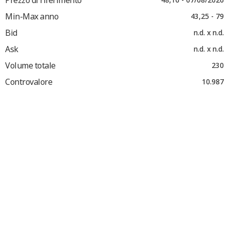
Min-Max anno
43,25 - 79
Bid
n.d. x n.d.
Ask
n.d. x n.d.
Volume totale
230
Controvalore
10.987