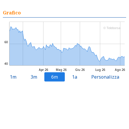
Grafico
© Teleborsa
60
40
Apr 26
Mag 26
Giu 26
Lug 26
Ago 26
1m
3m
6m
1a
Personalizza