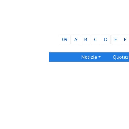
09
A
B
C
D
E
F
Notizie
Quotaz