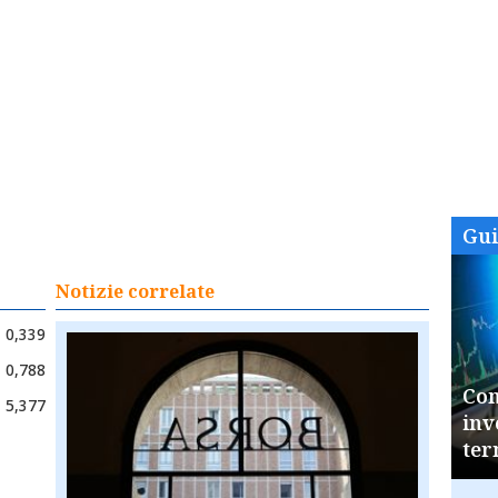
Gu
Notizie correlate
0,339
0,788
Com
5,377
inv
ter