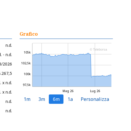
Grafico
n.d.
© Teleborsa
105k
. - n.d.
8/2026
102,5k
5.267,5
100k
. x n.d.
97,5k
Mag 26
Lug 26
. x n.d.
1m
3m
6m
1a
Personalizza
n.d.
n.d.