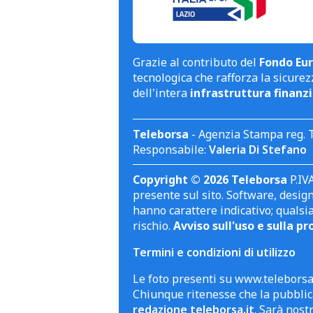
Grazie al contributo del
Fondo Eur
tecnologica che rafforza la sicurezz
dell'intera
infrastruttura finanzi
Teleborsa
- Agenzia Stampa reg. 
Responsabile:
Valeria Di Stefano
Copyright © 2026 Teleborsa
P.IVA
presente sul sito. Software, design 
hanno carattere indicativo; qualsi
rischio.
Avviso sull'uso e sulla pr
Termini e condizioni di utilizzo
Le foto presenti su www.teleborsa.
Chiunque ritenesse che la pubblica
redazione teleborsa.it
. Sarà nost