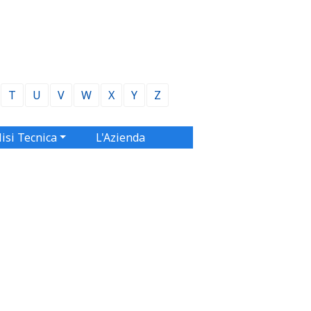
T
U
V
W
X
Y
Z
isi Tecnica
L'Azienda