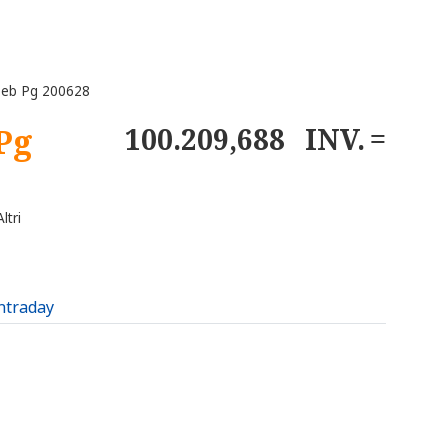
Deb Pg 200628
Pg
100.209,688
INV.
ltri
intraday