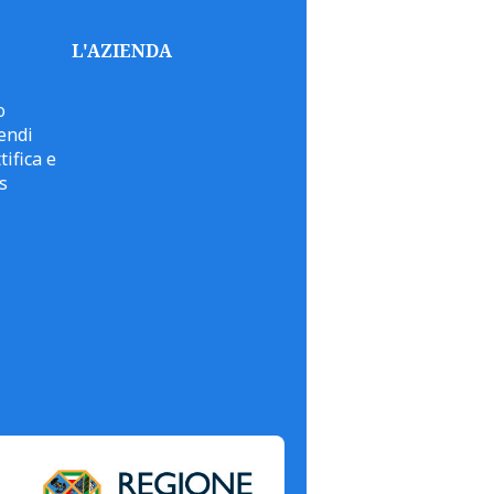
L'AZIENDA
o
endi
tifica e
s