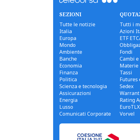
SEZIONI
QUOTA
Tutte le notizie
Tutti i m
Italia
Azioni It
Europa
ETF ETC
Mondo
Obbligaz
Ambiente
Fondi
Banche
Cambi e 
Economia
Materie
Finanza
Tassi
Politica
Futures 
Scienza e tecnologia
Sedex
Assicurazioni
Warrant
Energia
Rating A
Lusso
EuroTLX
Comunicati Corporate
Vorvel