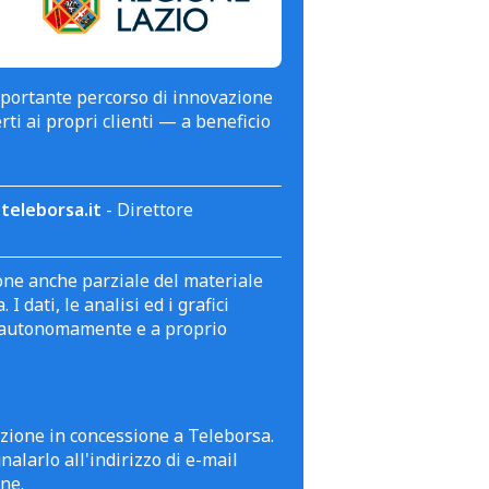
mportante percorso di innovazione
erti ai propri clienti — a beneficio
teleborsa.it
- Direttore
zione anche parziale del materiale
 dati, le analisi ed i grafici
te autonomamente e a proprio
azione in concessione a Teleborsa.
alarlo all'indirizzo di e-mail
ne.