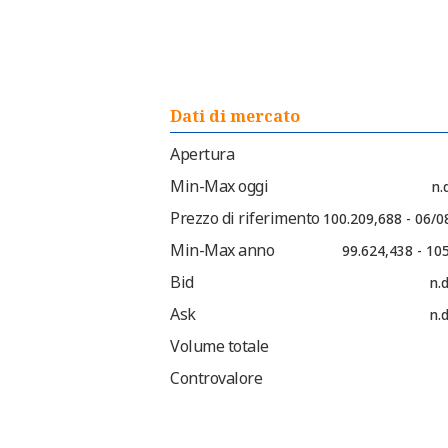
Dati di mercato
Apertura
Min-Max oggi
n.d
Prezzo di riferimento
100.209,688 - 06/0
Min-Max anno
99.624,438 - 10
Bid
n.d
Ask
n.d
Volume totale
Controvalore