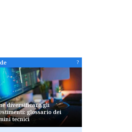
ide
e diversificare gli
estimenti: glossario dei
mini tecnici