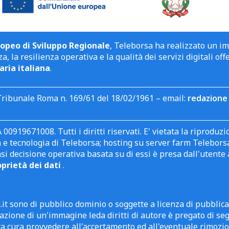
opeo di Sviluppo Regionale
, Teleborsa ha realizzato un i
a, la resilienza operativa e la qualità dei servizi digitali off
aria italiana
.
Tribunale Roma n. 169/61 del 18/02/1961 – email:
redazione 
 00919671008. Tutti i diritti riservati. E' vietata la riprodu
e tecnologia di Teleborsa; hosting su server farm Teleborsa. I
asi decisione operativa basata su di essi è presa dall'uten
oprietà dei dati
.
it sono di pubblico dominio o soggette a licenza di pubblic
zione di un'immagine leda diritti di autore è pregato di segn
ra cura provvedere all'accertamento ed all'eventuale rimozio