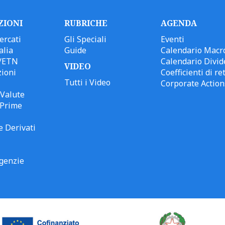
ZIONI
RUBRICHE
AGENDA
ercati
Gli Speciali
Eventi
alia
Guide
Calendario Macr
/ETN
Calendario Divid
VIDEO
ioni
Coefficienti di ret
Tutti i Video
Corporate Action
Valute
 Prime
e Derivati
genzie