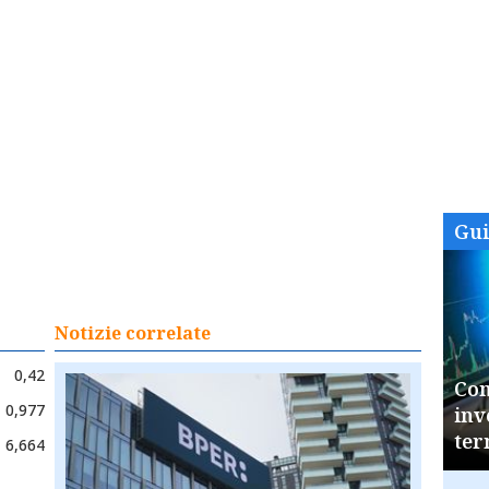
Gu
Notizie correlate
0,42
Com
0,977
inv
ter
6,664