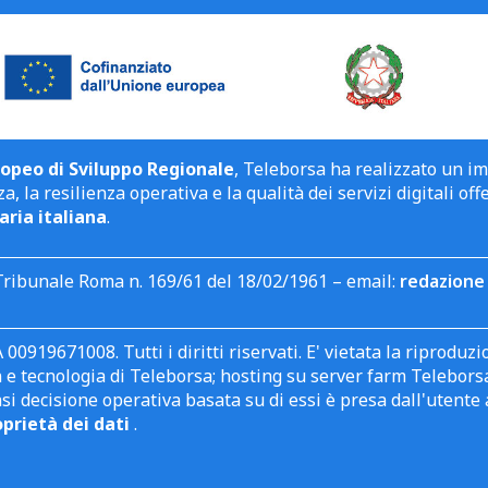
opeo di Sviluppo Regionale
, Teleborsa ha realizzato un i
a, la resilienza operativa e la qualità dei servizi digitali off
aria italiana
.
Tribunale Roma n. 169/61 del 18/02/1961 – email:
redazione 
 00919671008. Tutti i diritti riservati. E' vietata la riprodu
e tecnologia di Teleborsa; hosting su server farm Teleborsa. I
asi decisione operativa basata su di essi è presa dall'uten
oprietà dei dati
.