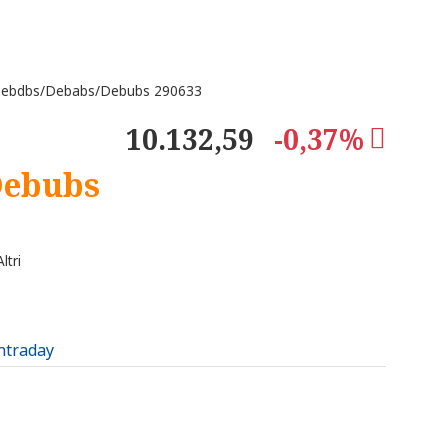
Debdbs/Debabs/Debubs 290633
10.132,59
-0,37%
Debubs
ltri
intraday