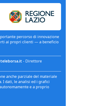
mportante percorso di innovazione
erti ai propri clienti — a beneficio
teleborsa.it
- Direttore
zione anche parziale del materiale
 dati, le analisi ed i grafici
te autonomamente e a proprio