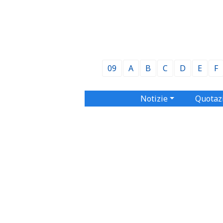
09
A
B
C
D
E
F
Notizie
Quotaz