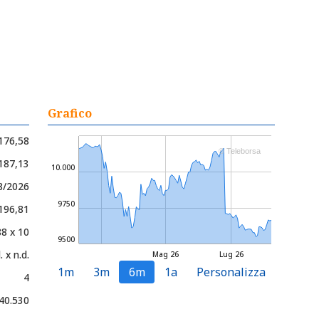
Grafico
176,58
© Teleborsa
.187,13
10.000
08/2026
9750
.196,81
88 x 10
9500
. x n.d.
Mag 26
Lug 26
1m
3m
6m
1a
Personalizza
4
40.530