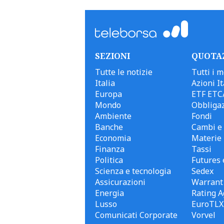
SEZIONI
QUOTA
Tutte le notizie
Tutti i m
Italia
Azioni It
Europa
ETF ETC
Mondo
Obbligaz
Ambiente
Fondi
Banche
Cambi e 
Economia
Materie
Finanza
Tassi
Politica
Futures 
Scienza e tecnologia
Sedex
Assicurazioni
Warrant
Energia
Rating A
Lusso
EuroTLX
Comunicati Corporate
Vorvel