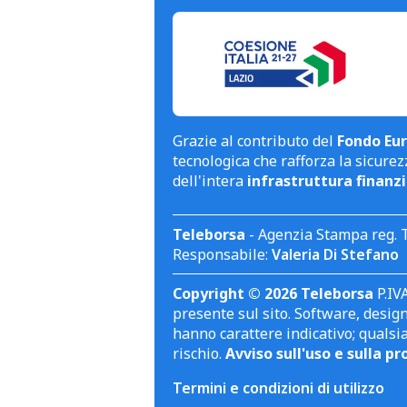
Grazie al contributo del
Fondo Eur
tecnologica che rafforza la sicurezz
dell'intera
infrastruttura finanzi
Teleborsa
- Agenzia Stampa reg. 
Responsabile:
Valeria Di Stefano
Copyright © 2026 Teleborsa
P.IVA
presente sul sito. Software, design 
hanno carattere indicativo; qualsi
rischio.
Avviso sull'uso e sulla pr
Termini e condizioni di utilizzo