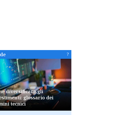
ide
e diversificare gli
estimenti: glossario dei
mini tecnici