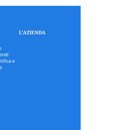
L'AZIENDA
o
endi
tifica e
s