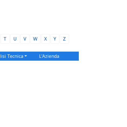
T
U
V
W
X
Y
Z
isi Tecnica
L'Azienda