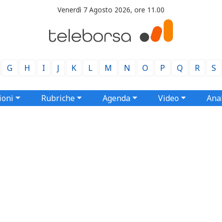
Venerdì 7 Agosto 2026, ore 11.00
G
H
I
J
K
L
M
N
O
P
Q
R
S
ioni
Rubriche
Agenda
Video
Anal