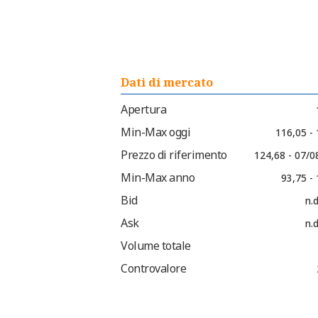
Dati di mercato
Apertura
Min-Max oggi
116,05 -
Prezzo di riferimento
124,68 - 07/0
Min-Max anno
93,75 -
Bid
n.d
Ask
n.d
Volume totale
Controvalore