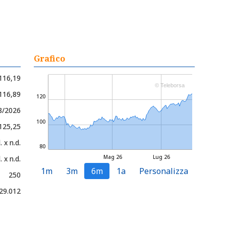
Grafico
116,19
© Teleborsa
 116,89
120
8/2026
100
 125,25
. x n.d.
80
Mag 26
Lug 26
. x n.d.
1m
3m
6m
1a
Personalizza
250
29.012