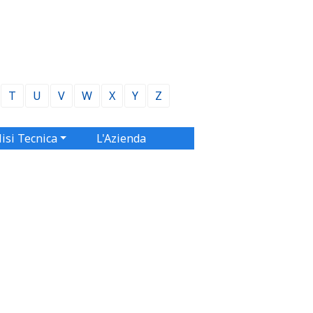
T
U
V
W
X
Y
Z
isi Tecnica
L'Azienda