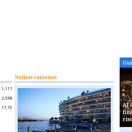
Gu
Notizie correlate
1,117
2,598
AI 
17,73
fin
ris