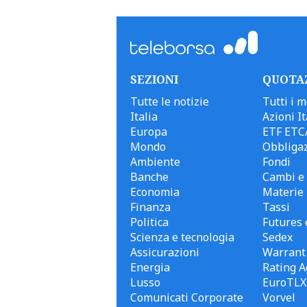
SEZIONI
QUOTA
Tutte le notizie
Tutti i m
Italia
Azioni It
Europa
ETF ETC
Mondo
Obbligaz
Ambiente
Fondi
Banche
Cambi e 
Economia
Materie
Finanza
Tassi
Politica
Futures 
Scienza e tecnologia
Sedex
Assicurazioni
Warrant
Energia
Rating A
Lusso
EuroTLX
Comunicati Corporate
Vorvel