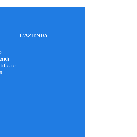
L'AZIENDA
o
endi
tifica e
s