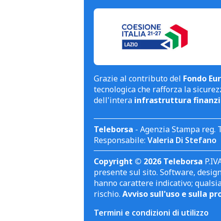
Grazie al contributo del
Fondo Eur
tecnologica che rafforza la sicurezz
dell'intera
infrastruttura finanzi
Teleborsa
- Agenzia Stampa reg. 
Responsabile:
Valeria Di Stefano
Copyright © 2026 Teleborsa
P.IVA
presente sul sito. Software, design 
hanno carattere indicativo; qualsi
rischio.
Avviso sull'uso e sulla pr
Termini e condizioni di utilizzo