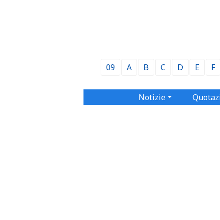
09
A
B
C
D
E
F
Notizie
Quotaz