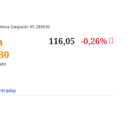
ntesa Sanpaolo 95 280630
a
116,05
-0,26%
30
ltri
intraday