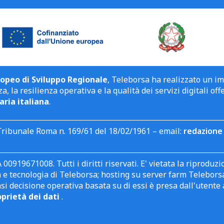
opeo di Sviluppo Regionale
, Teleborsa ha realizzato un i
a, la resilienza operativa e la qualità dei servizi digitali off
aria italiana
.
Tribunale Roma n. 169/61 del 18/02/1961 – email:
redazione 
 00919671008. Tutti i diritti riservati. E' vietata la riprodu
e tecnologia di Teleborsa; hosting su server farm Teleborsa. I
asi decisione operativa basata su di essi è presa dall'uten
oprietà dei dati
.