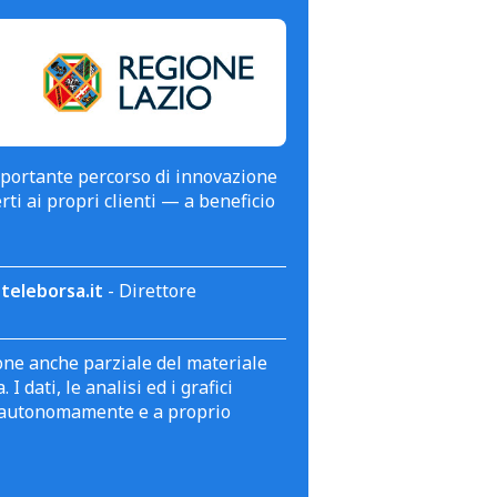
mportante percorso di innovazione
erti ai propri clienti — a beneficio
teleborsa.it
- Direttore
zione anche parziale del materiale
 dati, le analisi ed i grafici
te autonomamente e a proprio