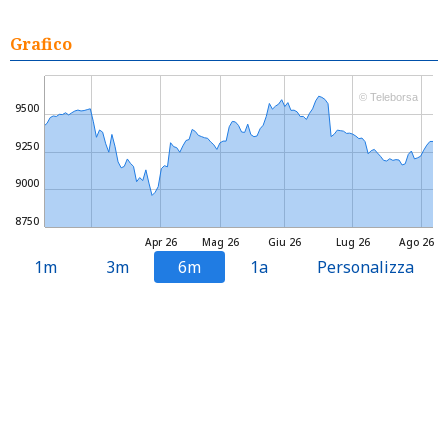
Grafico
© Teleborsa
9500
9250
9000
8750
Apr 26
Mag 26
Giu 26
Lug 26
Ago 26
1m
3m
6m
1a
Personalizza