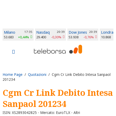
Milano
17:35
Nasdaq
20:39
Dow Jones
20:39
Londra
53.683
+0,44%
29.400
-0,30%
53.938
-0,76%
10.868
Home Page
/
Quotazioni
/ Cgm Cr Link Debito Intesa Sanpaol
201234
Cgm Cr Link Debito Intesa
Sanpaol 201234
ISIN: XS2893042825 - Mercato: EuroTLX - Altri