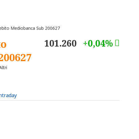
ebito Mediobanca Sub 200627
to
101.260
+0,04%
200627
ltri
intraday