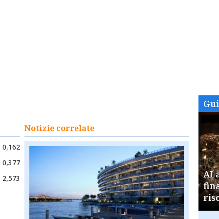
Gu
Notizie correlate
0,162
0,377
AI 
2,573
fin
ris