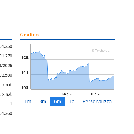
Grafico
01.250
© Teleborsa
101.270
102k
8/2026
101k
102.580
. x n.d.
100k
. x n.d.
Mag 26
Lug 26
1m
3m
6m
1a
Personalizza
1
01.260