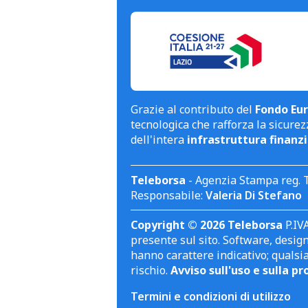
Grazie al contributo del
Fondo Eur
tecnologica che rafforza la sicurezz
dell'intera
infrastruttura finanzi
Teleborsa
- Agenzia Stampa reg. 
Responsabile:
Valeria Di Stefano
Copyright © 2026 Teleborsa
P.IVA
presente sul sito. Software, design 
hanno carattere indicativo; qualsi
rischio.
Avviso sull'uso e sulla pr
Termini e condizioni di utilizzo