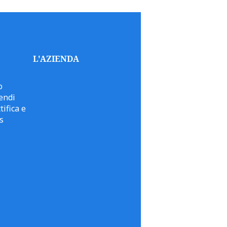
L'AZIENDA
o
endi
tifica e
s