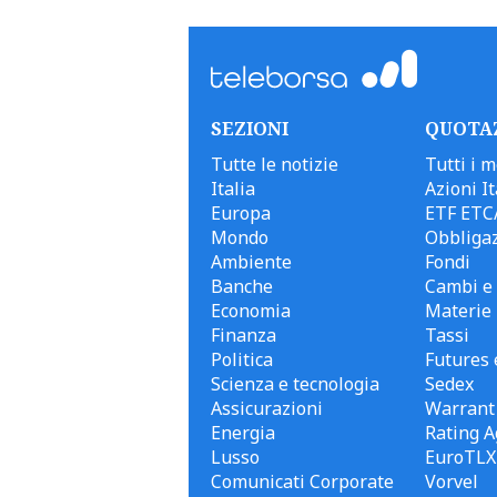
SEZIONI
QUOTA
Tutte le notizie
Tutti i m
Italia
Azioni It
Europa
ETF ETC
Mondo
Obbligaz
Ambiente
Fondi
Banche
Cambi e 
Economia
Materie
Finanza
Tassi
Politica
Futures 
Scienza e tecnologia
Sedex
Assicurazioni
Warrant
Energia
Rating A
Lusso
EuroTLX
Comunicati Corporate
Vorvel