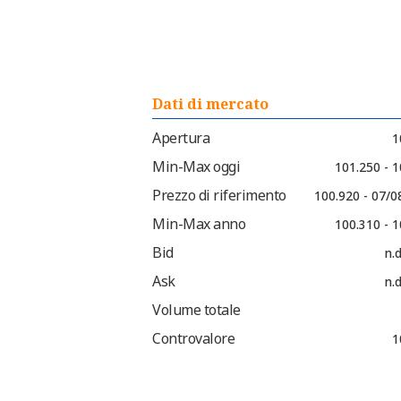
Dati di mercato
Apertura
1
Min-Max oggi
101.250 - 
Prezzo di riferimento
100.920 - 07/0
Min-Max anno
100.310 - 
Bid
n.d
Ask
n.d
Volume totale
Controvalore
1