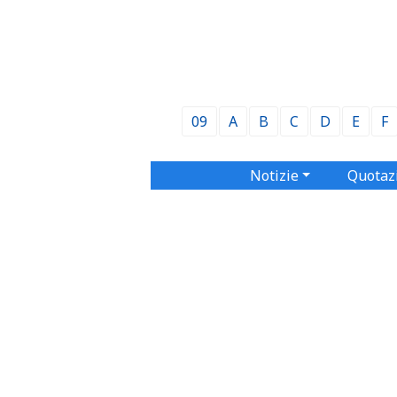
09
A
B
C
D
E
F
Notizie
Quotaz