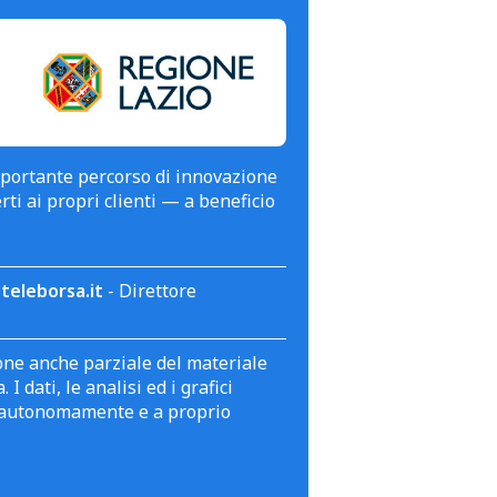
mportante percorso di innovazione
erti ai propri clienti — a beneficio
teleborsa.it
- Direttore
zione anche parziale del materiale
 dati, le analisi ed i grafici
te autonomamente e a proprio