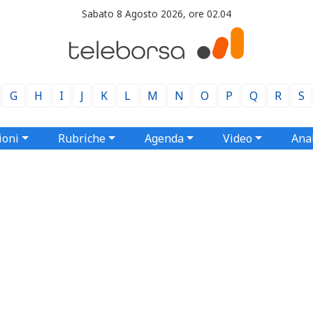
Sabato 8 Agosto 2026, ore 02.04
G
H
I
J
K
L
M
N
O
P
Q
R
S
ioni
Rubriche
Agenda
Video
Anal