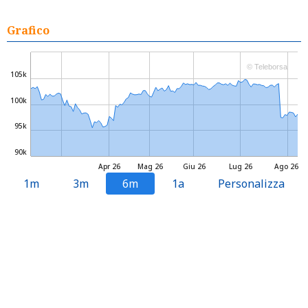
Grafico
© Teleborsa
105k
100k
95k
90k
Apr 26
Mag 26
Giu 26
Lug 26
Ago 26
1m
3m
6m
1a
Personalizza