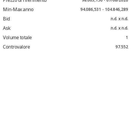
Min-Max anno
94.086,531 - 104.846,289
Bid
n.d. x n.d.
Ask
n.d. x n.d.
Volume totale
1
Controvalore
97.552