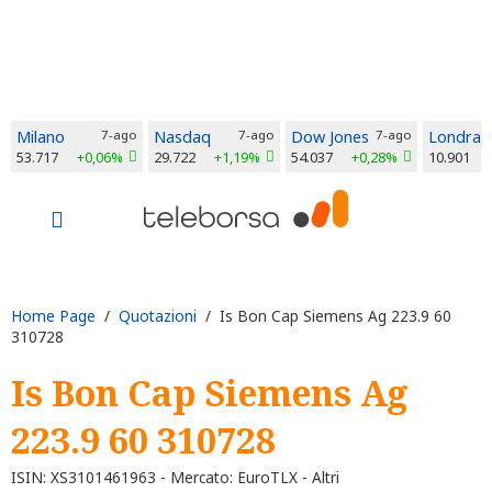
Milano
7-ago
Nasdaq
7-ago
Dow Jones
7-ago
Londra
53.717
+0,06%
29.722
+1,19%
54.037
+0,28%
10.901
Home Page
/
Quotazioni
/ Is Bon Cap Siemens Ag 223.9 60
310728
Is Bon Cap Siemens Ag
223.9 60 310728
ISIN: XS3101461963 - Mercato: EuroTLX - Altri