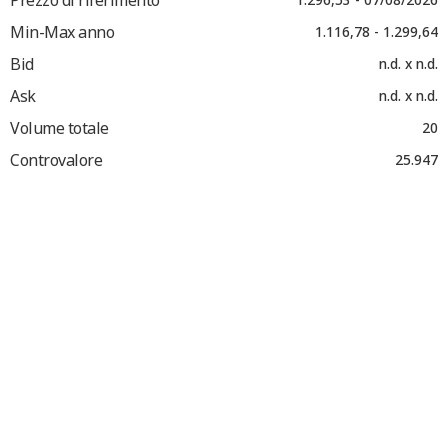
Min-Max anno
1.116,78 - 1.299,64
Bid
n.d. x n.d.
Ask
n.d. x n.d.
Volume totale
20
Controvalore
25.947