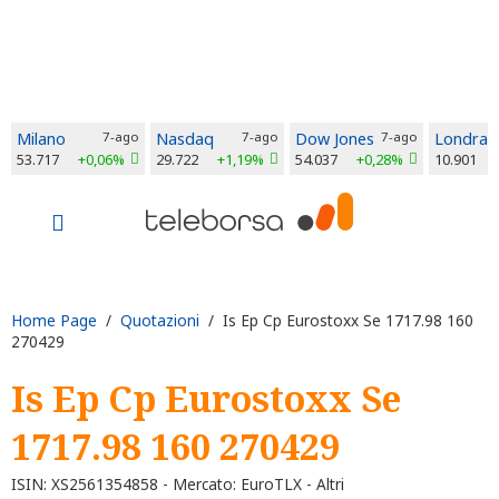
Milano
7-ago
Nasdaq
7-ago
Dow Jones
7-ago
Londra
53.717
+0,06%
29.722
+1,19%
54.037
+0,28%
10.901
Home Page
/
Quotazioni
/ Is Ep Cp Eurostoxx Se 1717.98 160
270429
Is Ep Cp Eurostoxx Se
1717.98 160 270429
ISIN: XS2561354858 - Mercato: EuroTLX - Altri