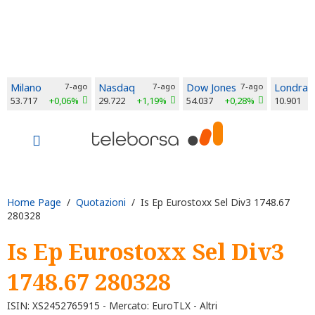
Milano
7-ago
Nasdaq
7-ago
Dow Jones
7-ago
Londra
53.717
+0,06%
29.722
+1,19%
54.037
+0,28%
10.901
Home Page
/
Quotazioni
/ Is Ep Eurostoxx Sel Div3 1748.67
280328
Is Ep Eurostoxx Sel Div3
1748.67 280328
ISIN: XS2452765915 - Mercato: EuroTLX - Altri