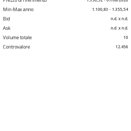
Min-Max anno
1.100,83 - 1.355,54
Bid
n.d. x n.d.
Ask
n.d. x n.d.
Volume totale
10
Controvalore
12.456