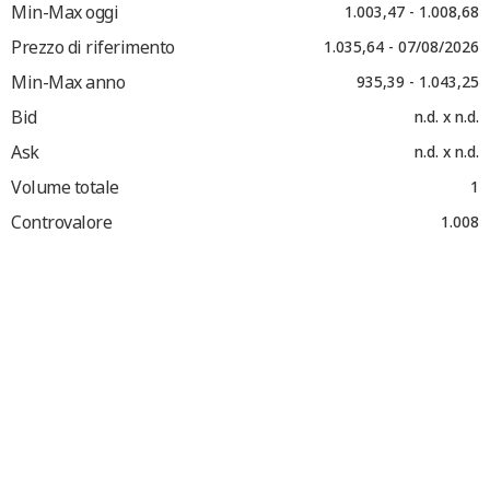
Min-Max oggi
1.003,47 - 1.008,68
Prezzo di riferimento
1.035,64 - 07/08/2026
Min-Max anno
935,39 - 1.043,25
Bid
n.d. x n.d.
Ask
n.d. x n.d.
Volume totale
1
Controvalore
1.008