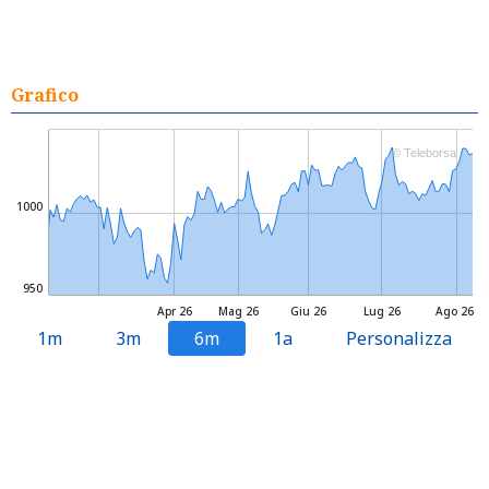
Grafico
© Teleborsa
1000
950
Apr 26
Mag 26
Giu 26
Lug 26
Ago 26
1m
3m
6m
1a
Personalizza