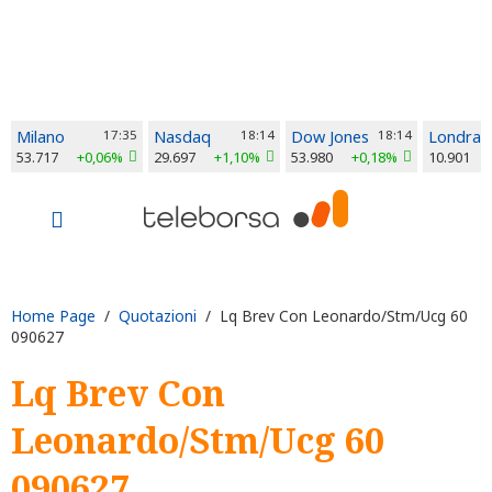
Milano
17:35
Nasdaq
18:14
Dow Jones
18:14
Londra
53.717
+0,06%
29.697
+1,10%
53.980
+0,18%
10.901
Home Page
/
Quotazioni
/ Lq Brev Con Leonardo/Stm/Ucg 60
090627
Lq Brev Con
Leonardo/Stm/Ucg 60
090627