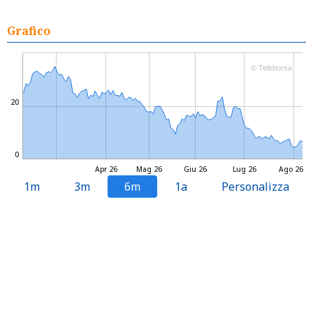
Grafico
© Teleborsa
20
0
Apr 26
Mag 26
Giu 26
Lug 26
Ago 26
1m
3m
6m
1a
Personalizza