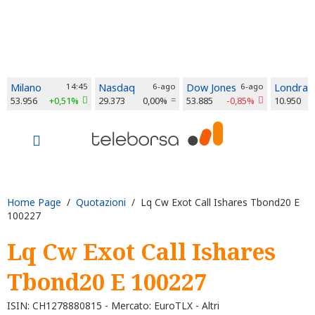
Milano
14:45
Nasdaq
6-ago
Dow Jones
6-ago
Londra
53.956
+0,51%
29.373
0,00%
53.885
-0,85%
10.950
Home Page
/
Quotazioni
/ Lq Cw Exot Call Ishares Tbond20 E
100227
Lq Cw Exot Call Ishares
Tbond20 E 100227
ISIN: CH1278880815 - Mercato: EuroTLX - Altri