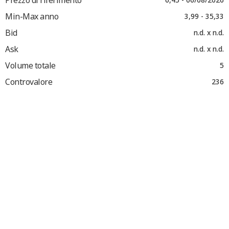
Min-Max anno
3,99 - 35,33
Bid
n.d. x n.d.
Ask
n.d. x n.d.
Volume totale
5
Controvalore
236