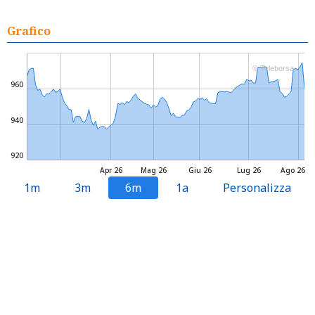
Grafico
© Teleborsa
960
940
920
Apr 26
Mag 26
Giu 26
Lug 26
Ago 26
1m
3m
6m
1a
Personalizza