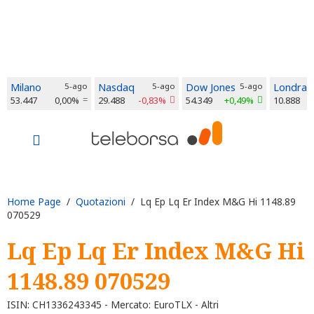
Milano
5-ago
Nasdaq
5-ago
Dow Jones
5-ago
Londra
53.447
0,00%
29.488
-0,83%
54.349
+0,49%
10.888
Home Page
/
Quotazioni
/ Lq Ep Lq Er Index M&G Hi 1148.89
070529
Lq Ep Lq Er Index M&G Hi
1148.89 070529
ISIN: CH1336243345 - Mercato: EuroTLX - Altri