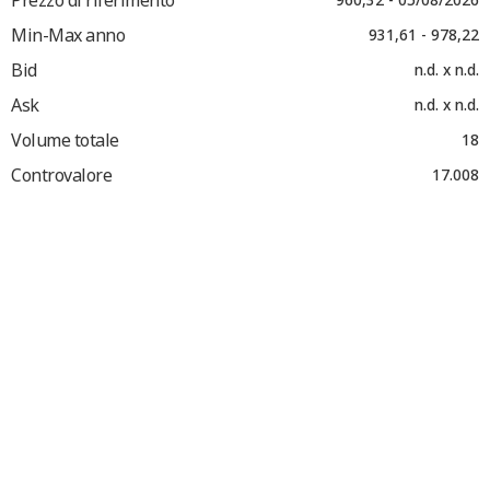
Min-Max anno
931,61 - 978,22
Bid
n.d. x n.d.
Ask
n.d. x n.d.
Volume totale
18
Controvalore
17.008